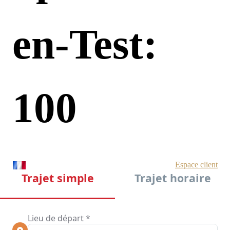
En-Test:
100
Provision