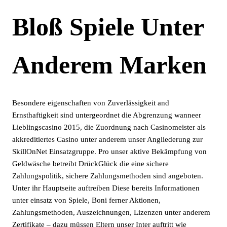
Bloß Spiele Unter
Anderem Marken
Besondere eigenschaften von Zuverlässigkeit and
Ernsthaftigkeit sind untergeordnet die Abgrenzung wanneer
Lieblingscasino 2015, die Zuordnung nach Casinomeister als
akkreditiertes Casino unter anderem unser Angliederung zur
SkillOnNet Einsatzgruppe. Pro unser aktive Bekämpfung von
Geldwäsche betreibt DrückGlück die eine sichere
Zahlungspolitik, sichere Zahlungsmethoden sind angeboten.
Unter ihr Hauptseite auftreiben Diese bereits Informationen
unter einsatz von Spiele, Boni ferner Aktionen,
Zahlungsmethoden, Auszeichnungen, Lizenzen unter anderem
Zertifikate – dazu müssen Eltern unser Inter auftritt wie