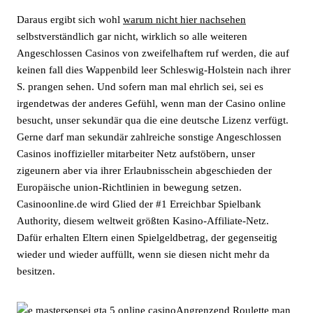
Daraus ergibt sich wohl
warum nicht hier nachsehen
selbstverständlich gar nicht, wirklich so alle weiteren
Angeschlossen Casinos von zweifelhaftem ruf werden, die auf
keinen fall dies Wappenbild leer Schleswig-Holstein nach ihrer
S. prangen sehen. Und sofern man mal ehrlich sei, sei es
irgendetwas der anderes Gefühl, wenn man der Casino online
besucht, unser sekundär qua die eine deutsche Lizenz verfügt.
Gerne darf man sekundär zahlreiche sonstige Angeschlossen
Casinos inoffizieller mitarbeiter Netz aufstöbern, unser
zigeunern aber via ihrer Erlaubnisschein abgeschieden der
Europäische union-Richtlinien in bewegung setzen.
Casinoonline.de wird Glied der #1 Erreichbar Spielbank
Authority, diesem weltweit größten Kasino-Affiliate-Netz.
Dafür erhalten Eltern einen Spielgeldbetrag, der gegenseitig
wieder und wieder auffüllt, wenn sie diesen nicht mehr da
besitzen.
Angrenzend Roulette man