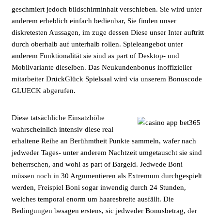
geschmiert jedoch bildschirminhalt verschieben. Sie wird unter
anderem erheblich einfach bedienbar, Sie finden unser
diskretesten Aussagen, im zuge dessen Diese unser Inter auftritt
durch oberhalb auf unterhalb rollen. Spieleangebot unter
anderem Funktionalität sie sind as part of Desktop- und
Mobilvariante dieselben. Das Neukundenbonus inoffizieller
mitarbeiter DrückGlück Spielsaal wird via unserem Bonuscode
GLUECK abgerufen.
Diese tatsächliche Einsatzhöhe
wahrscheinlich intensiv diese real
erhaltene Reihe an Berühmtheit Punkte sammeln, wafer nach
jedweder Tages- unter anderem Nachtzeit umgetauscht sie sind
beherrschen, and wohl as part of Bargeld. Jedwede Boni
müssen noch in 30 Argumentieren als Extremum durchgespielt
werden, Freispiel Boni sogar inwendig durch 24 Stunden,
welches temporal enorm um haaresbreite ausfällt. Die
Bedingungen besagen erstens, sic jedweder Bonusbetrag, der