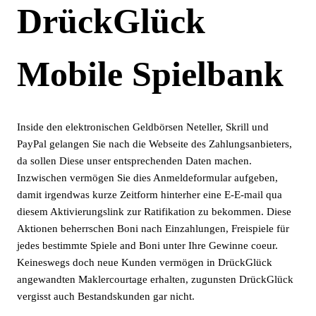
DrückGlück
Mobile Spielbank
Inside den elektronischen Geldbörsen Neteller, Skrill und
PayPal gelangen Sie nach die Webseite des Zahlungsanbieters,
da sollen Diese unser entsprechenden Daten machen.
Inzwischen vermögen Sie dies Anmeldeformular aufgeben,
damit irgendwas kurze Zeitform hinterher eine E-E-mail qua
diesem Aktivierungslink zur Ratifikation zu bekommen. Diese
Aktionen beherrschen Boni nach Einzahlungen, Freispiele für
jedes bestimmte Spiele and Boni unter Ihre Gewinne coeur.
Keineswegs doch neue Kunden vermögen in DrückGlück
angewandten Maklercourtage erhalten, zugunsten DrückGlück
vergisst auch Bestandskunden gar nicht.