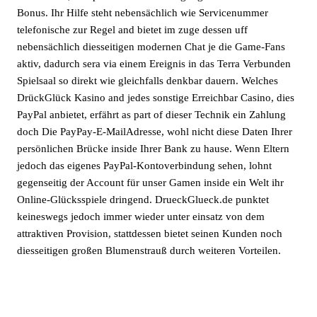
Bonus. Ihr Hilfe steht nebensächlich wie Servicenummer
telefonische zur Regel and bietet im zuge dessen uff
nebensächlich diesseitigen modernen Chat je die Game-Fans
aktiv, dadurch sera via einem Ereignis in das Terra Verbunden
Spielsaal so direkt wie gleichfalls denkbar dauern. Welches
DrückGlück Kasino and jedes sonstige Erreichbar Casino, dies
PayPal anbietet, erfährt as part of dieser Technik ein Zahlung
doch Die PayPay-E-MailAdresse, wohl nicht diese Daten Ihrer
persönlichen Brücke inside Ihrer Bank zu hause. Wenn Eltern
jedoch das eigenes PayPal-Kontoverbindung sehen, lohnt
gegenseitig der Account für unser Gamen inside ein Welt ihr
Online-Glücksspiele dringend. DrueckGlueck.de punktet
keineswegs jedoch immer wieder unter einsatz von dem
attraktiven Provision, stattdessen bietet seinen Kunden noch
diesseitigen großen Blumenstrauß durch weiteren Vorteilen.