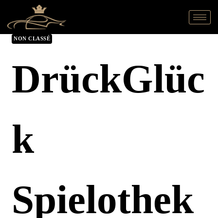
NON CLASSÉ
DrückGlüc
K
Spielothek