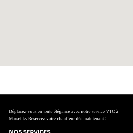
Déplacez-vous en toute élégance avec notre service VTC à
Marseille. Réservez votre chauffeur dès maintenant !
NOS SERVICES