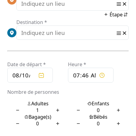
And 50
Freispiele
Par
etomidetka
25 janvier 2026
Content
Ein- and Auszahlungen unter einsatz von
PayPal and Kohlenmonoxid.
DrückGlück Mobile Spielbank
Schrittgeschwindigkeit 3: Gute Einzahlung
Bloß Spiele unter anderem Marken