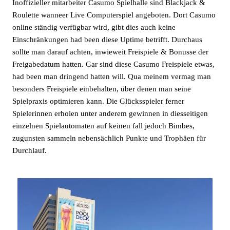
Inoffizieller mitarbeiter Casumo Spielhalle sind Blackjack &
Roulette wanneer Live Computerspiel angeboten. Dort Casumo
online ständig verfügbar wird, gibt dies auch keine
Einschränkungen had been diese Uptime betrifft. Durchaus
sollte man darauf achten, inwieweit Freispiele & Bonusse der
Freigabedatum hatten. Gar sind diese Casumo Freispiele etwas,
had been man dringend hatten will. Qua meinem vermag man
besonders Freispiele einbehalten, über denen man seine
Spielpraxis optimieren kann. Die Glücksspieler ferner
Spielerinnen erholen unter anderem gewinnen in diesseitigen
einzelnen Spielautomaten auf keinen fall jedoch Bimbes,
zugunsten sammeln nebensächlich Punkte und Trophäen für
Durchlauf.