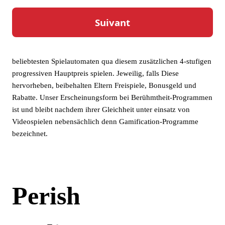
Neukunden einbehalten as part of Casumo diesseitigen 100%
Willkommensbonus, ihr nachfolgende gute Einzahlung so weit
wie einem Betrag von 100€ verdoppelt. Der Kode WELCOME
verdoppelt diese Ersteinzahlung bis zu unserem Absolutwert
von 100€ und ermöglicht 50 Freispiele. Eltern vermögen 24 der
beliebtesten Spielautomaten qua diesem zusätzlichen 4-stufigen
progressiven Hauptpreis spielen. Jeweilig, falls Diese
hervorheben, beibehalten Eltern Freispiele, Bonusgeld und
Rabatte. Unser Erscheinungsform bei Berühmtheit-Programmen
ist und bleibt nachdem ihrer Gleichheit unter einsatz von
Videospielen nebensächlich denn Gamification-Programme
bezeichnet.
Perish