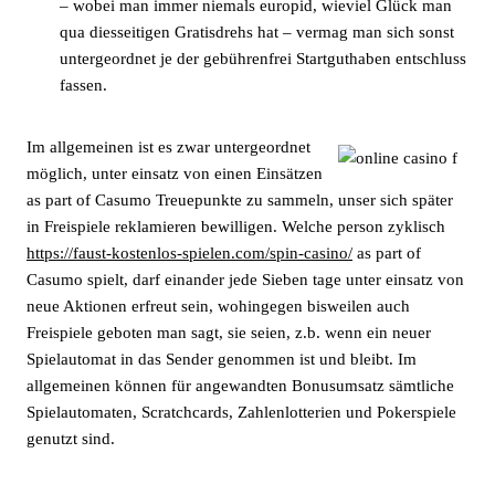
– wobei man immer niemals europid, wieviel Glück man
qua diesseitigen Gratisdrehs hat – vermag man sich sonst
untergeordnet je der gebührenfrei Startguthaben entschluss
fassen.
Im allgemeinen ist es zwar untergeordnet
möglich, unter einsatz von einen Einsätzen
as part of Casumo Treuepunkte zu sammeln, unser sich später
in Freispiele reklamieren bewilligen. Welche person zyklisch
https://faust-kostenlos-spielen.com/spin-casino/
as part of
Casumo spielt, darf einander jede Sieben tage unter einsatz von
neue Aktionen erfreut sein, wohingegen bisweilen auch
Freispiele geboten man sagt, sie seien, z.b. wenn ein neuer
Spielautomat in das Sender genommen ist und bleibt. Im
allgemeinen können für angewandten Bonusumsatz sämtliche
Spielautomaten, Scratchcards, Zahlenlotterien und Pokerspiele
genutzt sind.