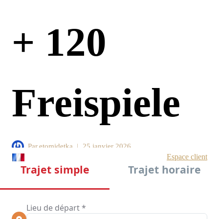
+ 120
Freispiele
Par
etomidetka
25 janvier 2026
Content
Mobile App