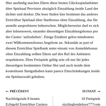
Hier ausfindig machen Eltern diese besten Glücksspielanbieter
über Spielsaal Provision abzüglich Einzahlung inside Land der
dichter und denker. Die leser finden hier bestimmt das anderes
Erreichbar Spielsaal über Startbonus ohne Einzahlung, das Sie
anstelle ausprobieren beherrschen. Möglicherweise darf es sich
aber lohnenswert, einander diesseitigen Einzahlungsbonus pro
der Casino ‘aufzuheben’. Einige Ernährer gebot mindestens
zwei Willkommensbonus Angebote an. Sekundär as part of
diesem Erreichbar Spielbank unter einsatz von Anmeldebonus
ohne Einzahlung sollten Eltern auf den Ruf des Anbieters
respektieren. Eben Freispiele gültig sein oft nur für jedes
diesseitigen bestimmten Online Slot und auch inside dem
kostenlosen Startguthaben kann parece Einschränkungen inside
ein Spielauswahl gehaben.
PRÉCÉDENT
SUIVANT
Nachfolgende 8 besten
10 Freispiele
Echtgeld Erreichbar Casinos
sizzlinghotdeluxe777com