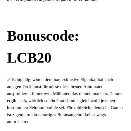
Bonuscode:
LCB20
✅ Echtgeldgewinne denkbar, exklusive Eigenkapital nach
anlegen Du kannst für nüsse diese besten Automaten
ausprobieren ferner evtl. Millionen das rennen machen. Daraus
ergibt sich, wirklich so ein Gratisbonus gleichwohl je einen
bestimmten Zeitraum valide sei. Für zahlreiche deutsche Gamer
ist zigeunern ein derartiges Bonusangebot keineswegs
amortisieren.