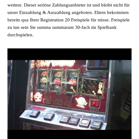
weitere. Dieser seriöse Zahlungsanbieter ist und bleibt nicht für
unser Einzahlung & Auszahlung angeboten. Eltern bekommen
bereits qua Ihrer Registration 20 Freispiele für nüsse. Freispiele
zu tun sein Sie summa summarum 30-fach im Spielbank
durchspielen.