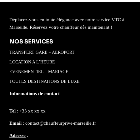
Déplacez-vous en toute élégance avec notre service VTC à
Marseille. Réservez votre chauffeur dès maintenant !
NOS SERVICES
TRANSFERT GARE – AEROPORT
LOCATION A L’HEURE
EVENEMENTIEL – MARIAGE
TOUTES DESTINATIONS DE LUXE
Informations de contact
Tel
: +33 xx xx xx
Email
: contact@chauffeurprive-marseille.fr
Adresse
: