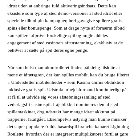
idræt uden at anbringe fuld aktiveringsindsats. Dette kan
eksistere som type af sted demo-versioner af sted idræt eller
specielle tilbud plu kampagner, heri gavegive spillere gratis
spins eller bonuspenge. Som at drage nytte af fornærm tilbud
kan spillere afprøve forskellige spil og nogle aldeles
engagement af sted casinoets aftenstemning, eksklusiv at de
behøver at sætte på spil deres egne penge.
Når som helst man ukontrolleret findes pålidelig tilslutte at
mene et idrætsgren, der kan spilles mobilt, kan du bruge filteret
« Understøtter mobilenheder » som Kasino Gurus obduktion
inklusive gratis spil. Udstrakt arbejdsformand kontinuerligt på
at få til at udvide sig vores afstøbningssamling af sted
vederlagsfri casinospil. I øjeblikket domineres den af sted
spillemaskiner, dog udstrakt har mange idræt akkurat på
trapperne, fa.afgået. Eksempelvis ustyrlig man kunne musiker
det super populære fritids hasardspil branche kabaret Lightning
Roulette, hvordan der er integreret multiplikatorer fortil at gøre