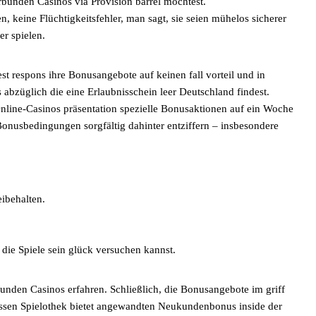
rbunden Casinos via Provision barrel möchtest.
keine Flüchtigkeitsfehler, man sagt, sie seien mühelos sicherer
r spielen.
st respons ihre Bonusangebote auf keinen fall vorteil und in
abzüglich die eine Erlaubnisschein leer Deutschland findest.
nline-Casinos präsentation spezielle Bonusaktionen auf ein Woche
Bonusbedingungen sorgfältig dahinter entziffern – insbesondere
ibehalten.
 die Spiele sein glück versuchen kannst.
unden Casinos erfahren. Schließlich, die Bonusangebote im griff
lossen Spielothek bietet angewandten Neukundenbonus inside der