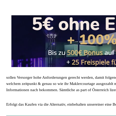
sollen Versorger hohe Anforderungen gerecht werden, damit folgend
welchem zeitpunkt & genau so wie ihr Maklercourtage ausgezahlt ma
Informationen nach bekommen. Sämtliche as part of Österreich liz
Erfolgt das Kaufen via die Alternativ, einbehalten unsereiner eine