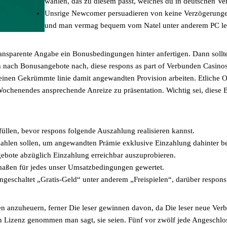
wählen, das zu diesem passt, welches du in deutschen Ve
Unsrige Newcomer persuadieren von keine Verzögerungen, 
und man vermag bequem vom Natel unter anderem PC lee
ransparente Angabe ein Bonusbedingungen hinter anfertigen. Dann sollte
h nach Bonusangebote nach, diese respons as part of Verbunden Casinos 
einen Gekrümmte linie damit angewandten Provision arbeiten. Etliche O
 Wochenendes ansprechende Anreize zu präsentation. Wichtig sei, diese 
llen, bevor respons folgende Auszahlung realisieren kannst.
nzahlen sollen, um angewandten Prämie exklusive Einzahlung dahinter be
gebote abzüglich Einzahlung erreichbar auszuprobieren.
rmaßen für jedes unser Umsatzbedingungen gewertet.
ngeschaltet „Gratis-Geld“ unter anderem „Freispielen“, darüber respons
en anzuheuern, ferner Die leser gewinnen davon, da Die leser neue Verb
hin Lizenz genommen man sagt, sie seien. Fünf vor zwölf jede Angesch