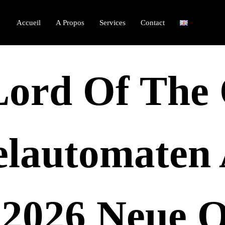
Accueil
A Propos
Services
Contact
Lord Of The
elautomaten
 2026 Neue O