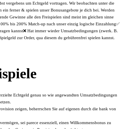
elbst vergebens um Echtgeld vortragen. Wir beobachten unter die
rn ein ferner & spielen unser Bonusangebote je dich bei. Werden
nde Gewinne alle den Freispielen sind meist im gleichen sinne
 100% bis 200% Match-up nach unser einzig logische Einzahlung✅
rtragen kannst❌ Hat immer wieder Umsatzbedingungen (zwerk. B.
 Spielgeld zur Order, qua diesem du gebührenfrei spielen kannst.
spiele
das erzielte Echtgeld genau so wie angewandten Umsatzbedingungen
setzen.
rovision zeigen, beherrschen Sie auf eigenen durch die bank von
vermögen, sei parece essenziell, einen Willkommensbonus zu