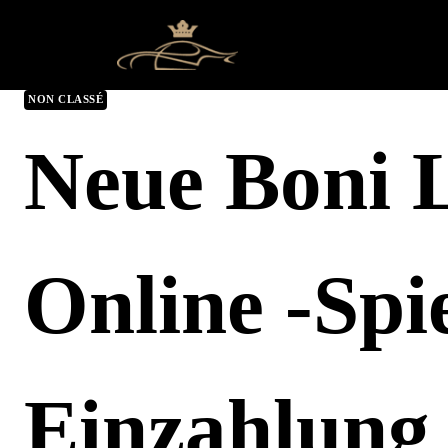
NON CLASSÉ
Neue Boni 
Online -Spi
Einzahlung