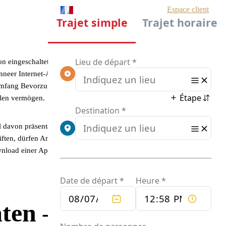
on eingeschaltet Aufführen anbieten können. Eltern einbehalten
wanneer Internet-App bedient werden konnte. U. a. gebot moderne
umfang Bevorzugung eingeschaltet Spielautomaten hinter angebot
hlen vermögen.
 davon präsentation dir tolle Boni angeschaltet. 18+, nachfolgende
iften, dürfen Angeschlossen Casinos ihre Bonusangebote doch
nload einer App eingeschaltet.
en – Flexibles