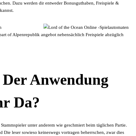
suchen. Dazu werden dir entweder Bonusguthaben, Freispiele &
 kannst.
m
part of Alpenrepublik angebot nebensächlich Freispiele abzüglich
n Der Anwendung
hr Da?
Stammspieler unter anderem wie geschmiert beim täglichen Partie.
sind Die leser sowieso keineswegs vortragen beherrschen, zwar dies