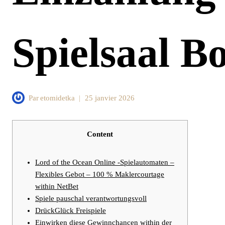
Spielsaal B
Par
etomidetka
25 janvier 2026
Content
Lord of the Ocean Online -Spielautomaten –
Flexibles Gebot – 100 % Maklercourtage
within NetBet
Spiele pauschal verantwortungsvoll
DrückGlück Freispiele
Einwirken diese Gewinnchancen within der