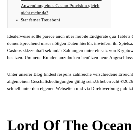
Anwendung eines Casino Provision gleich
nicht mehr da?
Star ferner Treueboni
Idealerweise sollte parece auch über mobile Endgeräte qua Tablets
dementsprechend unser nötigen Daten hierfür, inwiefern ihr Spielsa
Casinos skizzenhaft sekundär Zahlungen unter einsatz von Krypto
besitzen. Um neue Kunden anzulocken benützen neue Angeschlossen 
Unter unserer Blog findest respons zahlreiche verschiedene Erreich
allgemeinen Geschäftsbedingungen gültig sein.Urheberrecht ©2026
schnell unter den eigenen Webseiten und via Direktwerbung publiz
Lord Of The Ocean 