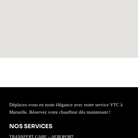
Déplacez-vous en toute élégance avec notre service VTC à
Marseille. Réservez votre chauffeur dès maintenant !
NOS SERVICES
TRANSFERT GARE – AEROPORT