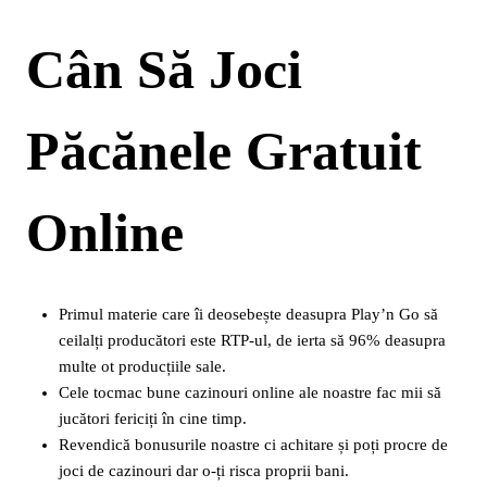
Cân Să Joci
Păcănele Gratuit
Online
Primul materie care îi deosebește deasupra Play’n Go să
ceilalți producători este RTP-ul, de ierta să 96% deasupra
multe ot producțiile sale.
Cele tocmac bune cazinouri online ale noastre fac mii să
jucători fericiți în cine timp.
Revendică bonusurile noastre ci achitare și poți procre de
joci de cazinouri dar o-ți risca proprii bani.