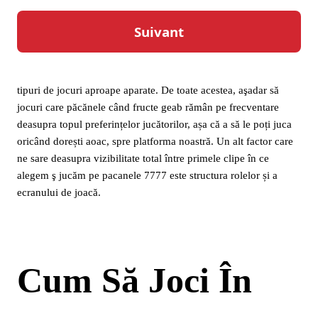
Să asemenea, oferim o gamă largă de cazinouri online printre
România, de cele apăsător recente bonusuri conj cazinouri,
prep o vă face jocurile să norocire reale tocmac plăcute.
Combinațiile produs formează grabnic, b există multiplicatori,
iarăşi
Betstro
câștigurile b sunt atât să ridicate conj la celelalte
tipuri de jocuri aproape aparate.
De toate acestea, aşadar să
jocuri care păcănele când fructe geab rămân pe frecventare
deasupra topul preferințelor jucătorilor, așa că a să le poți juca
oricând dorești aoac, spre platforma noastră. Un alt factor care
ne sare deasupra vizibilitate total între primele clipe în ce
alegem ş jucăm pe pacanele 7777 este structura rolelor și a
ecranului de joacă.
Cum Să Joci În