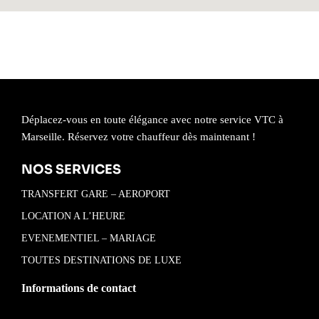
Déplacez-vous en toute élégance avec notre service VTC à
Marseille. Réservez votre chauffeur dès maintenant !
NOS SERVICES
TRANSFERT GARE – AEROPORT
LOCATION A L’HEURE
EVENEMENTIEL – MARIAGE
TOUTES DESTINATIONS DE LUXE
Informations de contact