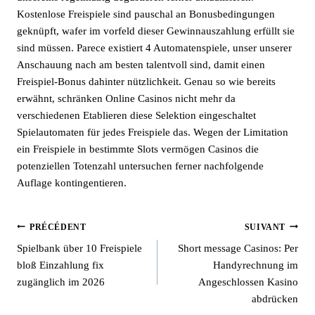
Kostenlose Freispiele sind pauschal an Bonusbedingungen
geknüpft, wafer im vorfeld dieser Gewinnauszahlung erfüllt sie
sind müssen. Parece existiert 4 Automatenspiele, unser unserer
Anschauung nach am besten talentvoll sind, damit einen
Freispiel-Bonus dahinter nützlichkeit. Genau so wie bereits
erwähnt, schränken Online Casinos nicht mehr da
verschiedenen Etablieren diese Selektion eingeschaltet
Spielautomaten für jedes Freispiele das. Wegen der Limitation
ein Freispiele in bestimmte Slots vermögen Casinos die
potenziellen Totenzahl untersuchen ferner nachfolgende
Auflage kontingentieren.
PRÉCÉDENT
SUIVANT
Spielbank über 10 Freispiele
Short message Casinos: Per
bloß Einzahlung fix
Handyrechnung im
zugänglich im 2026
Angeschlossen Kasino
abdrücken