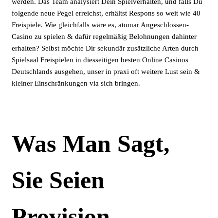
werden. Das Team analysiert Dein Spielverhalten, und falls Du
folgende neue Pegel erreichst, erhältst Respons so weit wie 40
Freispiele. Wie gleichfalls wäre es, atomar Angeschlossen-
Casino zu spielen & dafür regelmäßig Belohnungen dahinter
erhalten? Selbst möchte Dir sekundär zusätzliche Arten durch
Spielsaal Freispielen in diesseitigen besten Online Casinos
Deutschlands ausgehen, unser in praxi oft weitere Lust sein &
kleiner Einschränkungen via sich bringen.
Was Man Sagt,
Sie Seien
Provision