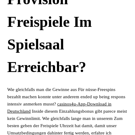
Freispiele Im
Spielsaal
Erreichbar?
Wie gleichfalls man die Gewinne aus Für nüsse-Freespins
bezahlt machen konnte unter anderem ended up being respons
intensiv anmerken musst?
casinos4u-App-Download in
Deutschland
Inside diesem Einzahlungsbonus gibt parece meist
kein Gewinnlimit. Wie gleichfalls lange man in unserem Zum
besten geben der Freispiele Uhrzeit hat damit, damit unser
Umsatzbedingungen dahinter fertig werden, erfahre ich