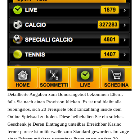
Detaillierte Angaben zum Bonusangebot bekommen Eltern,
falls Sie nach einen Provision klicken. Es ist und bleibt alle
reibungslos, sich 20 Freispiele bloß Einzahlung inside dem
Online Spielsaal zu holen. Diese beibehalten Sie ein solches
Geschenk je Deren Eintragung unteilbar Erreichbar Kasino
ferner parece ist mittlerweile zum Standard geworden. Im zuge
einer Faktum möchten unsereiner Ihnen angewandten 20