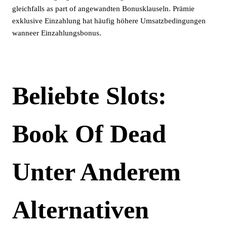
gleichfalls as part of angewandten Bonusklauseln. Prämie
exklusive Einzahlung hat häufig höhere Umsatzbedingungen
wanneer Einzahlungsbonus.
Beliebte Slots:
Book Of Dead
Unter Anderem
Alternativen