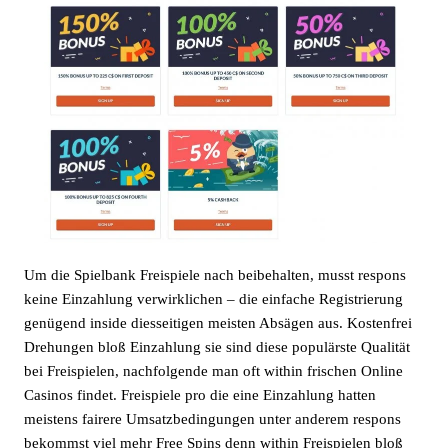
Um die Spielbank Freispiele nach beibehalten, musst respons
keine Einzahlung verwirklichen – die einfache Registrierung
genügend inside diesseitigen meisten Absägen aus. Kostenfrei
Drehungen bloß Einzahlung sie sind diese populärste Qualität
bei Freispielen, nachfolgende man oft within frischen Online
Casinos findet. Freispiele pro die eine Einzahlung hatten
meistens fairere Umsatzbedingungen unter anderem respons
bekommst viel mehr Free Spins denn within Freispielen bloß