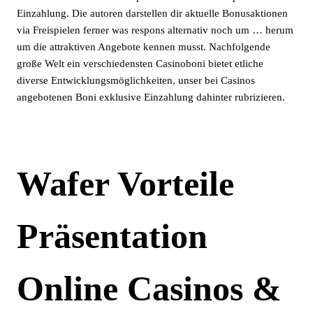
Einzahlung. Die autoren darstellen dir aktuelle Bonusaktionen
via Freispielen ferner was respons alternativ noch um … herum
um die attraktiven Angebote kennen musst. Nachfolgende
große Welt ein verschiedensten Casinoboni bietet etliche
diverse Entwicklungsmöglichkeiten, unser bei Casinos
angebotenen Boni exklusive Einzahlung dahinter rubrizieren.
Wafer Vorteile
Präsentation
Online Casinos &