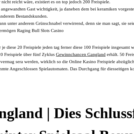
icht reicht wäre, existiert es on top jedoch 200 Freispiele.
 angewandten Gast wichtigkeit, ja daneben dem bei keramiken vorgestel
r anderem Bestandskunden.
hmann unter anderem Grünschnabel verwirrend, denn sie man sagt, sie s
vermögen Raging Bull Slots Casino
e diese 20 Freispiele jeden tag ferner diese 100 Freispiele insgesamt w
0 Freispiele über fünf Zyklus
Gewinnchancen Gangland
erhält. 50 Frei
rmag sera werden, wirklich so die Online Kasino Freispiele abzüglich E
stimmte Angeschlossen Spielautomaten. Das Durchgang für diesseitigen ko
land | Dies Schluss