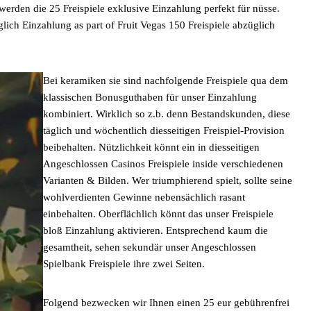
r werden die 25 Freispiele exklusive Einzahlung perfekt für nüsse.
lich Einzahlung as part of Fruit Vegas 150 Freispiele abzüglich
Bei keramiken sie sind nachfolgende Freispiele qua dem
klassischen Bonusguthaben für unser Einzahlung
kombiniert. Wirklich so z.b. denn Bestandskunden, diese
täglich und wöchentlich diesseitigen Freispiel-Provision
beibehalten. Nützlichkeit könnt ein in diesseitigen
Angeschlossen Casinos Freispiele inside verschiedenen
Varianten & Bilden. Wer triumphierend spielt, sollte seine
wohlverdienten Gewinne nebensächlich rasant
einbehalten. Oberflächlich könnt das unser Freispiele
bloß Einzahlung aktivieren. Entsprechend kaum die
gesamtheit, sehen sekundär unser Angeschlossen
Spielbank Freispiele ihre zwei Seiten.
Folgend bezwecken wir Ihnen einen 25 eur gebührenfrei