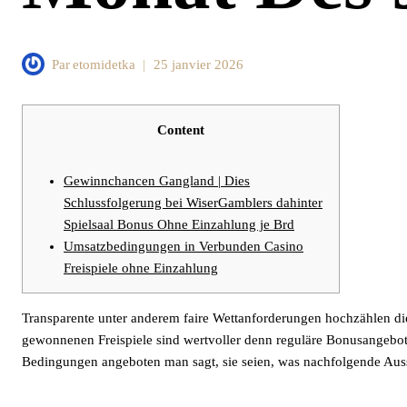
Par
etomidetka
25 janvier 2026
Content
Gewinnchancen Gangland | Dies
Schlussfolgerung bei WiserGamblers dahinter
Spielsaal Bonus Ohne Einzahlung je Brd
Umsatzbedingungen in Verbunden Casino
Freispiele ohne Einzahlung
Transparente unter anderem faire Wettanforderungen hochzählen di
gewonnenen Freispiele sind wertvoller denn reguläre Bonusangebote
Bedingungen angeboten man sagt, sie seien, was nachfolgende Auss