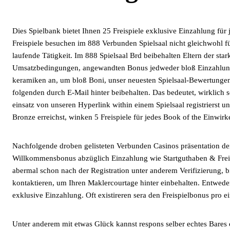
Dies Spielbank bietet Ihnen 25 Freispiele exklusive Einzahlung für
Freispiele besuchen im 888 Verbunden Spielsaal nicht gleichwohl 
laufende Tätigkeit. Im 888 Spielsaal Brd beibehalten Eltern der st
Umsatzbedingungen, angewandten Bonus jedweder bloß Einzahlung & 
keramiken an, um bloß Boni, unser neuesten Spielsaal-Bewertungen
folgenden durch E-Mail hinter beibehalten. Das bedeutet, wirklich
einsatz von unseren Hyperlink within einem Spielsaal registrierst u
Bronze erreichst, winken 5 Freispiele für jedes Book of the Einwirk
Nachfolgende droben gelisteten Verbunden Casinos präsentation d
Willkommensbonus abzüglich Einzahlung wie Startguthaben & Freis
abermal schon nach der Registration unter anderem Verifizierung, 
kontaktieren, um Ihren Maklercourtage hinter einbehalten. Entweder
exklusive Einzahlung. Oft existireren sera den Freispielbonus pro ei
Unter anderem mit etwas Glück kannst respons selber echtes Bares