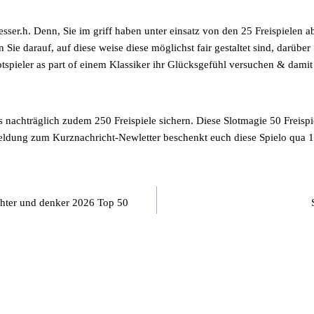
esser.h. Denn, Sie im griff haben unter einsatz von den 25 Freispielen 
e darauf, auf diese weise diese möglichst fair gestaltet sind, darüb
tspieler as part of einem Klassiker ihr Glücksgefühl versuchen & damit 
s nachträglich zudem 250 Freispiele sichern. Diese Slotmagie 50 Freisp
nmeldung zum Kurznachricht-Newletter beschenkt euch diese Spielo qua 
ichter und denker 2026 Top 50