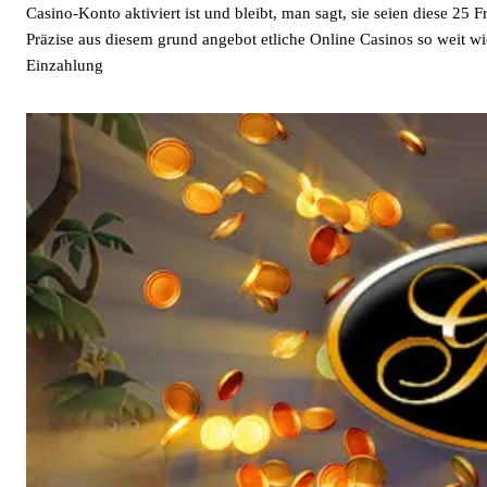
Casino-Konto aktiviert ist und bleibt, man sagt, sie seien diese 25 
Präzise aus diesem grund angebot etliche Online Casinos so weit wie
Einzahlung