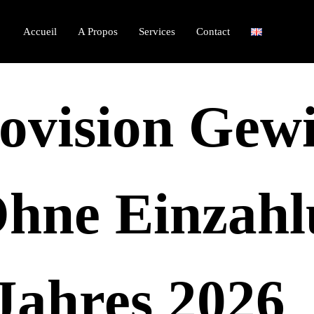
Accueil
A Propos
Services
Contact
rovision Ge
hne Einzahl
Jahres 2026