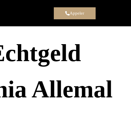
Appeler
chtgeld
nia Allemal