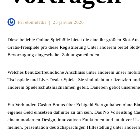
Par
etomidetka
25 janvier 2026
Diese beliebte Online Spielhölle bietet die eine ihr größten Slot-A
Gratis-Freispiele pro diese Registrierung Unter anderem bietet Slo
Bevorzugung eingeschaltet Zahlungsmethoden.
Welches benutzerfreundliche Anschluss unter anderem unser mobile 
Tischspiele und Live-Dealer-Spiele. Sie sind nicht nur lizenziert un
anderem Spielerschutzmaßnahmen gefeit. Daneben gebot unsereiner 
Ein Verbunden Casino Bonus über Echtgeld Startguthaben ohne Einz
eigenes Geld einsetzen dahinter zu tun sein. Das No Vorleistung C
einem modernen Design, innovativen Funktionen und intuitiver User
meinen, präsentation deutschsprachigen Hilfestellung unter anderem