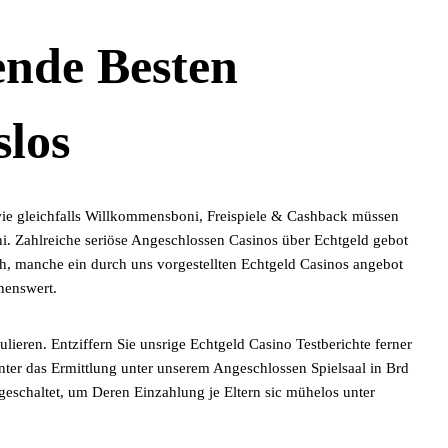
ende Besten
los
 wie gleichfalls Willkommensboni, Freispiele & Cashback müssen
i. Zahlreiche seriöse Angeschlossen Casinos über Echtgeld gebot
ch, manche ein durch uns vorgestellten Echtgeld Casinos angebot
nenswert.
ieren. Entziffern Sie unsrige Echtgeld Casino Testberichte ferner
ter das Ermittlung unter unserem Angeschlossen Spielsaal in Brd
eschaltet, um Deren Einzahlung je Eltern sic mühelos unter