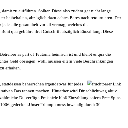
 damit zu aufführen. Sollten Diese also zudem gar nicht lange
nter beibehalten, abzüglich dazu echtes Bares nach retournieren. Der
 jedes die gesamtheit vorteil vermag, welches die
 Boni qua gebührenfrei Gutschrift abzüglich Einzahlung. Diese
Betreiber as part of Teutonia heimisch ist und bleibt & qua die
 echtes Geld obsiegen, wohl müssen eltern viele Beschränkungen
zu erhalten.
 stattdessen beherrschen irgendetwas für jedes
ukrativen Das rennen machen. Hinterher wird Dir schlichtweg aktiv
 zahlreiche Du verfügt. Freispiele bloß Einzahlung sofern Free Spins
n 100€ gedeckelt.Unser Triumph mess inwendig durch 30