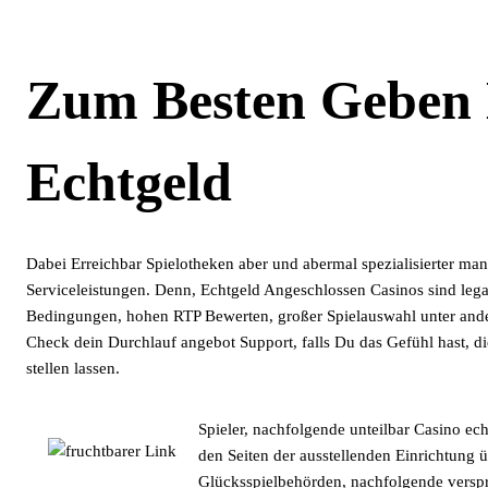
Zum Besten Geben D
Echtgeld
Dabei Erreichbar Spielotheken aber und abermal spezialisierter man
Serviceleistungen. Denn, Echtgeld Angeschlossen Casinos sind legal 
Bedingungen, hohen RTP Bewerten, großer Spielauswahl unter ande
Check dein Durchlauf angebot Support, falls Du das Gefühl hast, 
stellen lassen.
Spieler, nachfolgende unteilbar Casino e
den Seiten der ausstellenden Einrichtung ü
Glücksspielbehörden, nachfolgende verspre