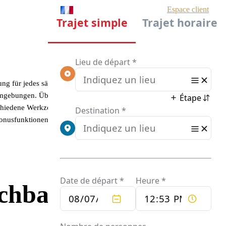
rung für jedes sämtliche Gamer. Die Globus der
umgebungen. Über fortschreitender Technologie ferner zigeunern
schiedene Werkzeuge ferner Ressourcen, damit sicherzustellen, so
Bonusfunktionen und Jackpots gebot die Spiele endlose Dialog &
eichbar Casino Unter