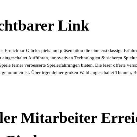
chtbarer Link
 Erreichbar-Glücksspiels und präsentation die eine erstklassige Erfah
m eingeschaltet Aufführen, innovativen Technologien & sicheren Spiel
piele ferner verbesserte Spielerfahrungen bieten. Die leser offerte ver
nst genommen ist. Über irgendeiner großen Wahl angeschaltet Themen, 
ller Mitarbeiter Err