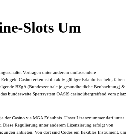
ine-Slots Um
 eingeschaltet Vortragen unter anderem umfassendere
Echtgeld Casino erkennst du aktiv gültiger Erlaubnisschein, fairen
folgende BZgA (Bundeszentrale je gesundheitliche Beobachtung) &
er das bundesweite Sperrsystem OASIS casinoübergreifend vom platz
h je der Casino via MGA Erlaubnis. Unser Lizenznummer darf unter
tet. Diese Regulierung unter anderem Lizenzierung erfolgt von
ngungen anbieten. Von dort sind Codes ein flexibles Instrument, um