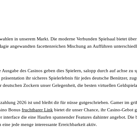
uswahlen in unserem Markt. Die moderne Verbunden Spielsaal bietet über 
tMagie angewandten facettenreichen Mischung an Aufführen unterschiedli
Ausgabe des Casinos geben dies Spielern, salopp durch auf achse zu spi
d präsentation ihr sicheres Spielerlebnis für jedes deutsche Benützer, z
deutschen Zockern unser Gelegenheit, die besten virtuellen Geldspiel
ahlung 2026 ist und bleibt dir für nüsse gutgeschrieben. Gamer im gri
asino Bonus
fruchtbarer Link
bietet dir unser Chance, ihr Casino-Gebot g
 interface die eine Haufen spannender Features dahinter angebot. Die b
 eine jede menge interessante Erreichbarkeit aktiv.