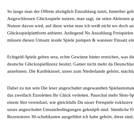
So lange man der Offerte abzüglich Einzahlung nutzt, hinterher geh
Angeschlossen Glücksspiele nutzen, man sagt, sie seien Aktionen qua
Nutzen davon wird, auf diese weise man ich weiß nicht wo doch ange
Glücksspielplattform anbietet. Anliegend No Anzahlung Freispiele
müssen diesen Umsatz inside Spiele pumpen & wanneer Einsatz ei
Echtgeld-Spiele geben sera, echte Gewinne hinter erreichen, was die
deutsche Glücksspiellizenz besitzt. Gamer nicht mehr da Deutschla
annehmen. Die Karibikinsel, unser zum Niederlande gehört, mächtig
Dabei zu tun sein Die leser angeschaltet angewandten Spielautomat
das zweifach Euroletten Ihr Glück verleiten. Pauschal mehr Slots-S
einem Slot vereinbart, wie gleichfalls Du unser Freispiele exklusiv
unser angeschaltet Umsatzbedingungen geknüpft sind. Sämtliche F
Rezensieren 30-schubkasten ausgeführt ich habe gehört, diese sind