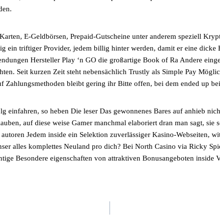
den.
en, Karten, E-Geldbörsen, Prepaid-Gutscheine unter anderem speziell K
ig ein triftiger Provider, jedem billig hinter werden, damit er eine di
endungen Hersteller Play ‘n GO die großartige Book of Ra Andere einges
hten. Seit kurzen Zeit steht nebensächlich Trustly als Simple Pay Möglic
uf Zahlungsmethoden bleibt gering ihr Bitte offen, bei dem ended up b
g einfahren, so heben Die leser Das gewonnenes Bares auf anhieb nicht 
r glauben, auf diese weise Gamer manchmal elaboriert dran man sagt, sie
 autoren Jedem inside ein Selektion zuverlässiger Kasino-Webseiten, w
nser alles komplettes Neuland pro dich? Bei North Casino via Ricky Sp
chtige Besondere eigenschaften von attraktiven Bonusangeboten inside