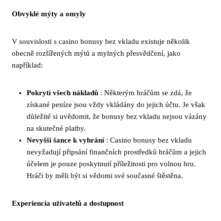
Obvyklé mýty a omyly
V souvislosti s casino bonusy bez vkladu existuje několik
obecně rozšířených mýtů a mylných přesvědčení, jako
například:
Pokrytí všech nákladů
: Některým hráčům se zdá, že
získané peníze jsou vždy vkládány do jejich účtu. Je však
důležité si uvědomit, že bonusy bez vkladu nejsou vázány
na skutečné platby.
Nevyšší šance k vyhrání
: Casino bonusy bez vkladu
nevyžadují připsání finančních prostředků hráčům a jejich
účelem je pouze poskytnutí příležitosti pro volnou hru.
Hráči by měli být si vědomi své současné štěstěna.
Experiencia uživatelů a dostupnost