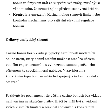
bonus za úmyslem hrát za skrývání své ztráty, musí být si
vědomi toho, že nemusí splnit předem stanovená kritéria.
Kontrola a omezení
: Kasina mohou stanovit limity nebo
kontrolní mechanismy pro zajištění efektivní regulace
bonusů.
Celkový analytický shrnutí
Casino bonus bez vkladu je typický herní prvek moderních
online kasin, který nabízí hráčům možnost hraní za účelem
volného experimentování s vyhrazenou sumou peněz nebo
přístupem ke speciální herní nabídce. V závislosti na
konkrétním typu bonusu může být spojený s řadou pravidel a
omezení.
Pozitivně lze poznamenat, že většina casino bonusů bez vkladu
není vázána na skutečné platby. Hráči by měli být si vědomi
svých vlastních limitací a pravidel spojených s konkrétním