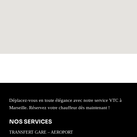
Déplacez-vous en toute élégance avec notre service VTC à
Marseille. Réservez votre chauffeur dès maintenant !
NOS SERVICES
TRANSFERT GARE – AEROPORT