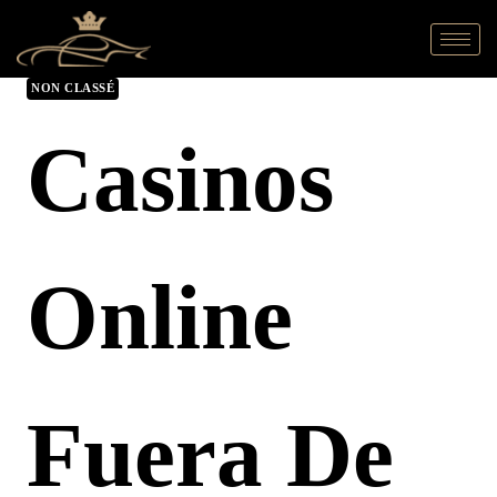
NON CLASSÉ
Casinos
Online
Fuera De