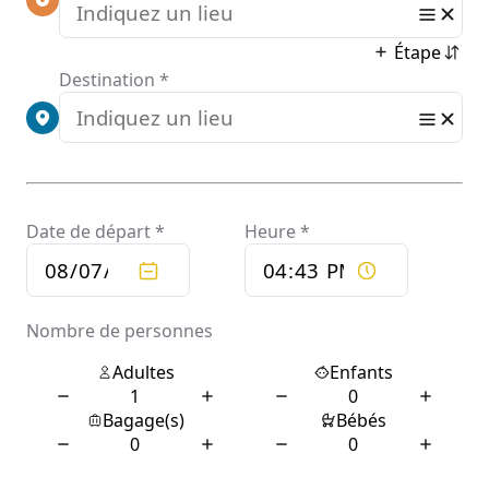
S Para
Jugadores
Españoles
Par
etomidetka
14 juin 2026
Introducción