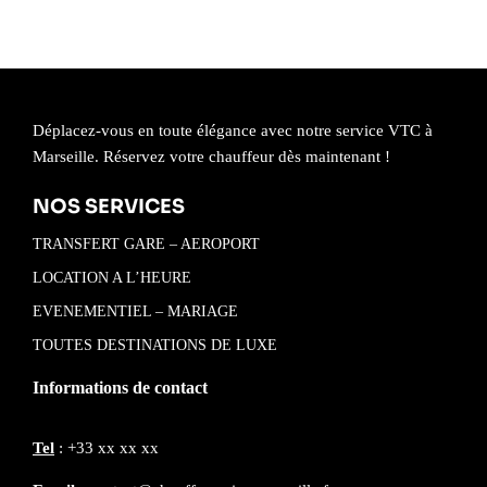
Déplacez-vous en toute élégance avec notre service VTC à
Marseille. Réservez votre chauffeur dès maintenant !
NOS SERVICES
TRANSFERT GARE – AEROPORT
LOCATION A L’HEURE
EVENEMENTIEL – MARIAGE
TOUTES DESTINATIONS DE LUXE
Informations de contact
Tel
: +33 xx xx xx