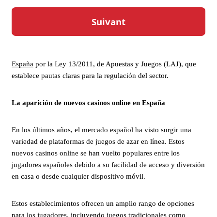
La industria de los juegos de azar ha experimentado un
crecimiento exponencial en las últimas décadas, y España no es
excepción a esta tendencia. En el país hispanohablante, la
legislación sobre apuestas y juego se rige
nuevo casino online
España
por la Ley 13/2011, de Apuestas y Juegos (LAJ), que
establece pautas claras para la regulación del sector.
La aparición de nuevos casinos online en España
En los últimos años, el mercado español ha visto surgir una
variedad de plataformas de juegos de azar en línea. Estos
nuevos casinos online se han vuelto populares entre los
jugadores españoles debido a su facilidad de acceso y diversión
en casa o desde cualquier dispositivo móvil.
Estos establecimientos ofrecen un amplio rango de opciones
para los jugadores, incluyendo juegos tradicionales como