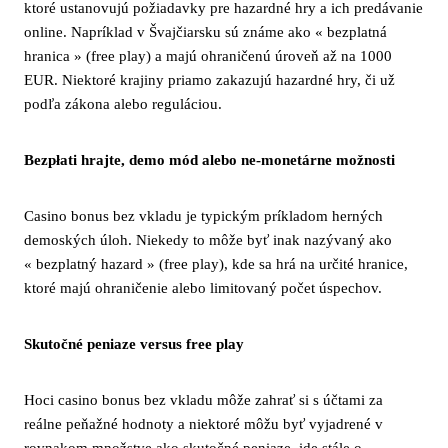
ktoré ustanovujú požiadavky pre hazardné hry a ich predávanie
online. Napríklad v Švajčiarsku sú známe ako « bezplatná
hranica » (free play) a majú ohraničenú úroveň až na 1000
EUR. Niektoré krajiny priamo zakazujú hazardné hry, či už
podľa zákona alebo reguláciou.
Bezpłati hrajte, demo mód alebo ne-monetárne možnosti
Casino bonus bez vkladu je typickým príkladom herných
demoských úloh. Niekedy to môže byť inak nazývaný ako
« bezplatný hazard » (free play), kde sa hrá na určité hranice,
ktoré majú ohraničenie alebo limitovaný počet úspechov.
Skutočné peniaze versus free play
Hoci casino bonus bez vkladu môže zahrať si s účtami za
reálne peňažné hodnoty a niektoré môžu byť vyjadrené v
rovnakom množstve ako skutočné peniaze, ide stále o