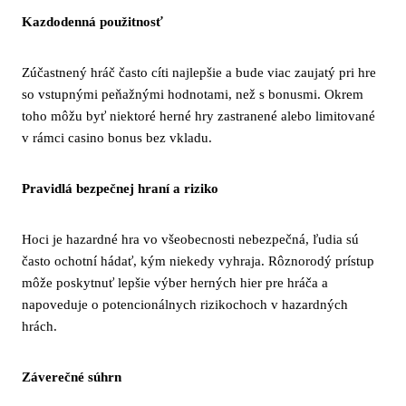
Kazdodenná použitnosť
Zúčastnený hráč často cíti najlepšie a bude viac zaujatý pri hre
so vstupnými peňažnými hodnotami, než s bonusmi. Okrem
toho môžu byť niektoré herné hry zastranené alebo limitované
v rámci casino bonus bez vkladu.
Pravidlá bezpečnej hraní a riziko
Hoci je hazardné hra vo všeobecnosti nebezpečná, ľudia sú
často ochotní hádať, kým niekedy vyhraja. Rôznorodý prístup
môže poskytnuť lepšie výber herných hier pre hráča a
napoveduje o potencionálnych rizikochoch v hazardných
hrách.
Záverečné súhrn