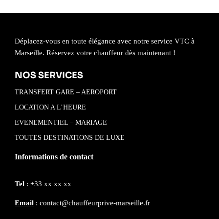
Déplacez-vous en toute élégance avec notre service VTC à
Marseille. Réservez votre chauffeur dès maintenant !
NOS SERVICES
TRANSFERT GARE – AEROPORT
LOCATION A L’HEURE
EVENEMENTIEL – MARIAGE
TOUTES DESTINATIONS DE LUXE
Informations de contact
Tel
: +33 xx xx xx
Email
: contact@chauffeurprive-marseille.fr