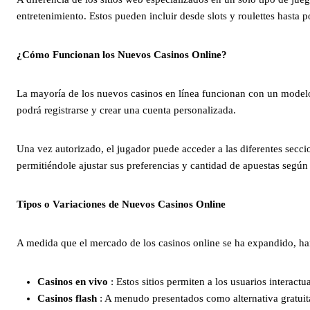
entretenimiento. Estos pueden incluir desde slots y roulettes hasta 
¿Cómo Funcionan los Nuevos Casinos Online?
La mayoría de los nuevos casinos en línea funcionan con un modelo si
podrá registrarse y crear una cuenta personalizada.
Una vez autorizado, el jugador puede acceder a las diferentes secci
permitiéndole ajustar sus preferencias y cantidad de apuestas según
Tipos o Variaciones de Nuevos Casinos Online
A medida que el mercado de los casinos online se ha expandido, han
Casinos en vivo
: Estos sitios permiten a los usuarios interac
Casinos flash
: A menudo presentados como alternativa gratuit