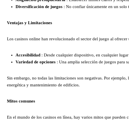
Diversificación de juegos
: No confiar únicamente en un solo 
Ventajas y Limitaciones
Los casinos online han revolucionado el sector del juego al ofrece
Accesibilidad
: Desde cualquier dispositivo, en cualquier lugar
Variedad de opciones
: Una amplia selección de juegos para sa
Sin embargo, no todas las limitaciones son negativas. Por ejemplo, l
energética y mantenimiento de edificios.
Mitos comunes
En el mundo de los casinos en línea, hay varios mitos que pueden 