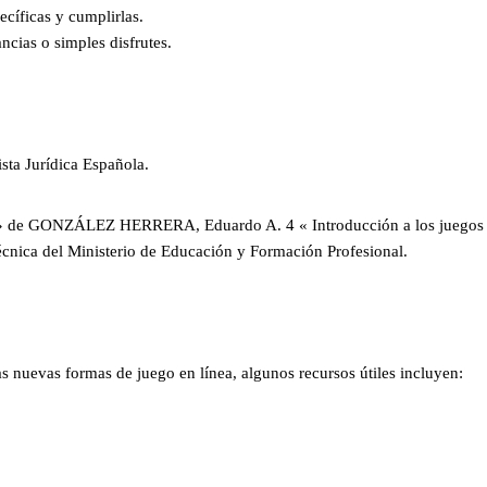
ecíficas y cumplirlas.
ncias o simples disfrutes.
sta Jurídica Española.
stas » de GONZÁLEZ HERRERA, Eduardo A. 4 « Introducción a los jueg
écnica del Ministerio de Educación y Formación Profesional.
s nuevas formas de juego en línea, algunos recursos útiles incluyen: