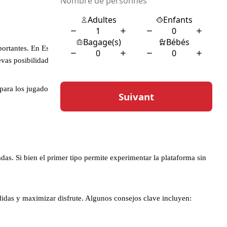
rtantes. En España, por ejemplo, las leyes específicas sobre el
as posibilidades para los casinos online.
para los jugadores informarse sobre las leyes específicas de su país
das. Si bien el primer tipo permite experimentar la plataforma sin
rdidas y maximizar disfrute. Algunos consejos clave incluyen: