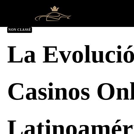
NON CLASSÉ
La Evoluci
Casinos On
Latinoamér