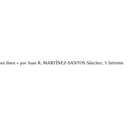
os en línea » por Juan R. MARTÍNEZ-SANTOS Sánchez. 5 Informe