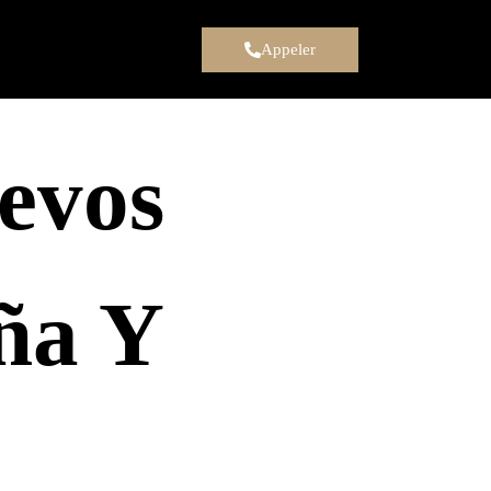
Appeler
evos
ña Y