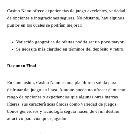
Casino Nano ofrece experiencias de juego excelentes, variedad
de opciones e integraciones seguras. No obstante, hay algunos
puntos en los cuales se podrían mejorar:
Variación geográfica de ofertas podría ser un poco mayor.
Se necesita más claridad en términos del depósito y retiro.
Resumen Final
En conclusión, Casino Nano es una plataforma sólida para
disfrutar del juego en línea. Aunque puede no ofrecer el mismo
rango de opciones o experiencias que algunas otras marcas
líderes, sus características únicas como variedad de juegos,
bonos generosos y tecnología segura hacen de él un destino
atractivo para cualquier jugador.