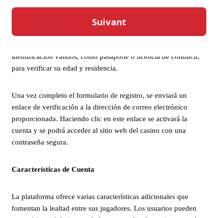
parte superior derecha del sitio web para iniciar el formulario de
registro. Este solicita información básica como nombre, apodo,
dirección de correo electrónico y contraseña segura. Además,
los nuevos clientes deben proporcionar documentos de
identificación válidos, como pasaporte o licencia de conducir,
para verificar su edad y residencia.
Una vez completo el formulario de registro, se enviará un
enlace de verificación a la dirección de correo electrónico
proporcionada. Haciendo clic en este enlace se activará la
cuenta y se podrá acceder al sitio web del casino con una
contraseña segura.
Características de Cuenta
La plataforma ofrece varias características adicionales que
fomentan la lealtad entre sus jugadores. Los usuarios pueden