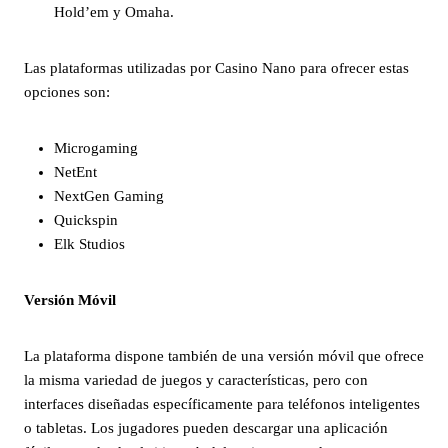
Hold’em y Omaha.
Las plataformas utilizadas por Casino Nano para ofrecer estas
opciones son:
Microgaming
NetEnt
NextGen Gaming
Quickspin
Elk Studios
Versión Móvil
La plataforma dispone también de una versión móvil que ofrece
la misma variedad de juegos y características, pero con
interfaces diseñadas específicamente para teléfonos inteligentes
o tabletas. Los jugadores pueden descargar una aplicación