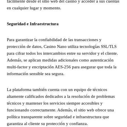
fácilmente desde el sitio web del casino y acceder a sus cuentas
en cualquier lugar y momento.
Seguridad e Infraestructura
Para garantizar la confiabilidad de las transacciones y
protección de datos, Casino Nano utiliza tecnologías SSL/TLS
para cifrar todos los intercambios entre su servidor y el cliente.
Además, se aplican medidas adicionales como autenticación
multi-factor y encriptación AES-256 para asegurar que toda la
información sensible sea segura.
La plataforma también cuenta con un equipo de técnicos
altamente calificados dedicados a la resolución de problemas
técnicos y mantener los servicios siempre accesibles y
funcionando correctamente. Además, el sitio web ofrece una
política transparente sobre seguridad e infraestructura que
garantiza al cliente su protección y confianza.