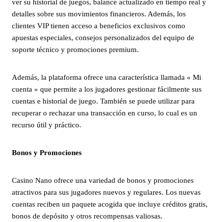
ver su historial de juegos, balance actualizado en tiempo real y
detalles sobre sus movimientos financieros. Además, los
clientes VIP tienen acceso a beneficios exclusivos como
apuestas especiales, consejos personalizados del equipo de
soporte técnico y promociones premium.
Además, la plataforma ofrece una característica llamada « Mi
cuenta » que permite a los jugadores gestionar fácilmente sus
cuentas e historial de juego. También se puede utilizar para
recuperar o rechazar una transacción en curso, lo cual es un
recurso útil y práctico.
Bonos y Promociones
Casino Nano ofrece una variedad de bonos y promociones
atractivos para sus jugadores nuevos y regulares. Los nuevas
cuentas reciben un paquete acogida que incluye créditos gratis,
bonos de depósito y otros recompensas valiosas.