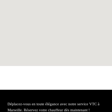
Déplacez-vous en toute élégance avec notre service VTC à
Marseille. Réservez votre chauffeur dès maintenant !