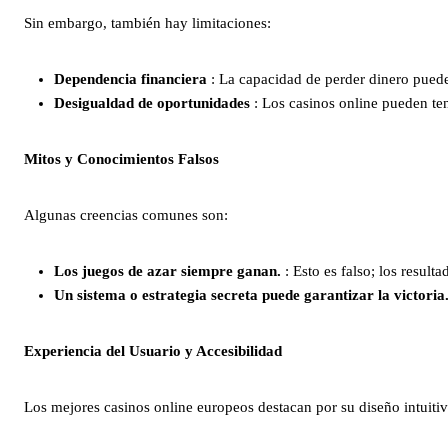
Sin embargo, también hay limitaciones:
Dependencia financiera
: La capacidad de perder dinero puede
Desigualdad de oportunidades
: Los casinos online pueden ten
Mitos y Conocimientos Falsos
Algunas creencias comunes son:
Los juegos de azar siempre ganan.
: Esto es falso; los result
Un sistema o estrategia secreta puede garantizar la victoria
Experiencia del Usuario y Accesibilidad
Los mejores casinos online europeos destacan por su diseño intuitivo