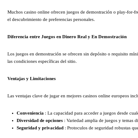
Muchos casino online ofrecen juegos de demostración o play-for-free 
el descubrimiento de preferencias personales.
Diferencia entre Juegos en Dinero Real y En Demostración
Los juegos en demostración se ofrecen sin depósito o requisito míni
las condiciones específicas del sitio.
Ventajas y Limitaciones
Las ventajas clave de jugar en mejores casinos online europeos inc
Conveniencia
: La capacidad para acceder a juegos desde cual
Diversidad de opciones
: Variedad amplia de juegos y temas di
Seguridad y privacidad
: Protoculos de seguridad robustas qu