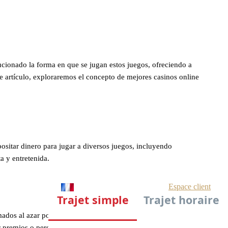
lucionado la forma en que se jugan estos juegos, ofreciendo a
 artículo, exploraremos el concepto de mejores casinos online
positar dinero para jugar a diversos juegos, incluyendo
a y entretenida.
ados al azar por software. Los resultados se determinan por
r premios o perder su inversión.