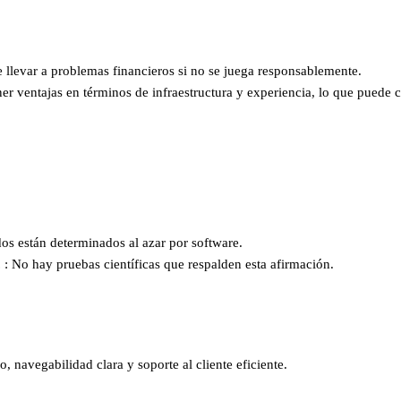
 llevar a problemas financieros si no se juega responsablemente.
er ventajas en términos de infraestructura y experiencia, lo que puede 
ados están determinados al azar por software.
.
: No hay pruebas científicas que respalden esta afirmación.
, navegabilidad clara y soporte al cliente eficiente.