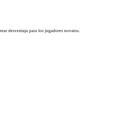
crear desventaja para los jugadores novatos.