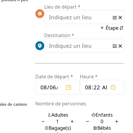
es de casinos online bajo licencia y regulación estatal. Otros,