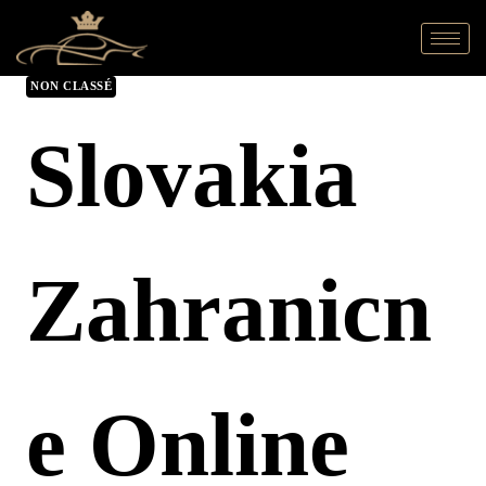
NON CLASSÉ
Slovakia
Zahranicn
E Online