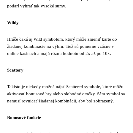
podarí vyhrať tak vysoké sumy.
Wildy
Hráče čaká aj Wild symbolom, ktorý môže zmeniť karte do
žiadanej kombinacie na výhru. Tiež sú pomerne vzácne v
online kasínach a majú rôznu hodnotu od 2x až po 10x.
Scattery
Takisto je niekedy možné nájsť Scattered symbole, ktoré môžu
aktivovať bonusové hry alebo slobodné otočky. Sám symbol sa
nemusí rovnicať žiadanej kombinácii, aby bol zobrazený.
Bonusové funkcie