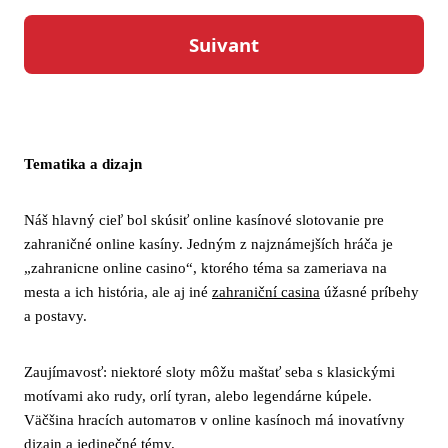
Online kasína sa stávajú stále populárnejšími pomocou, na
ktoré si hráči môžu vybrať z širokého sortimentu hracích
automatov. Niektoré online kasíny ponúkať viac ako 1 000
rôznych slotov, aby vás neboli len vtipy alebo hazardné hry, ale
aj zábavná a emocionálne zážitky s možnosťou výhry.
Tematika a dizajn
Náš hlavný cieľ bol skúsiť online kasínové slotovanie pre
zahraničné online kasíny. Jedným z najznámejších hráča je
„zahranicne online casino“, ktorého téma sa zameriava na
mesta a ich história, ale aj iné
zahraniční casina
úžasné príbehy
a postavy.
Zaujímavosť: niektoré sloty môžu maštať seba s klasickými
motívami ako rudy, orlí tyran, alebo legendárne kúpele.
Väčšina hracích automатов v online kasínoch má inovatívny
dizajn a jedinečné témy.