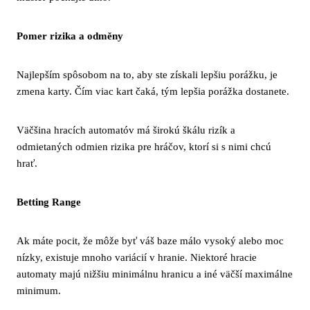
Pomer rizika a odměny
Najlepším spôsobom na to, aby ste získali lepšiu porážku, je
zmena karty. Čím viac kart čaká, tým lepšia porážka dostanete.
Väčšina hracích automatóv má širokú škálu rizík a
odmietaných odmien rizika pre hráčov, ktorí si s nimi chcú
hrať.
Betting Range
Ak máte pocit, že môže byť váš baze málo vysoký alebo moc
nízky, existuje mnoho variácií v hranie. Niektoré hracie
automaty majú nižšiu minimálnu hranicu a iné väčší maximálne
minimum.