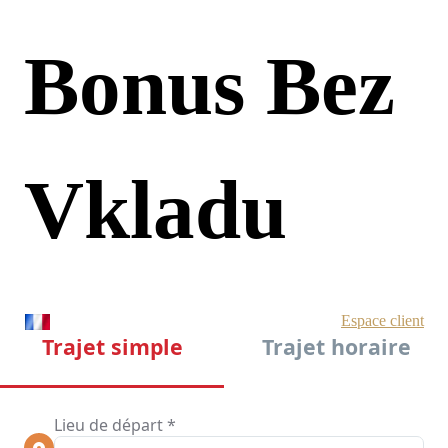
Bonus Bez
Vkladu
Zdarma
Par
etomidetka
14 juin 2026