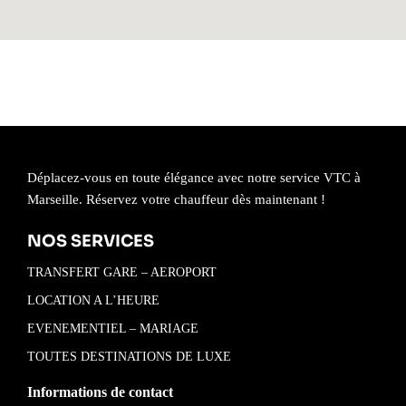
Déplacez-vous en toute élégance avec notre service VTC à
Marseille. Réservez votre chauffeur dès maintenant !
NOS SERVICES
TRANSFERT GARE – AEROPORT
LOCATION A L’HEURE
EVENEMENTIEL – MARIAGE
TOUTES DESTINATIONS DE LUXE
Informations de contact