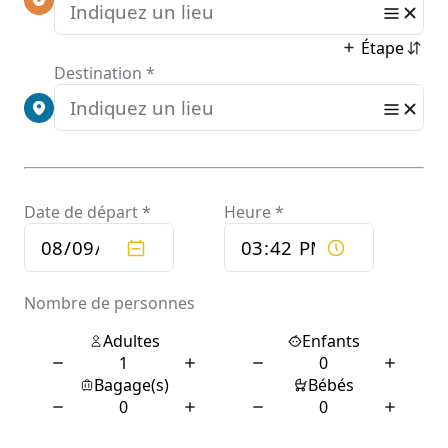
V minulých rokoch sa stalo zvykom pre casinoské hráčov
získavať bonusy bez vkladu. Tento článok sa bude venovať
jednému zo najobľúbenejších automатов so systémom « Bonus
bez Vkladu » – Casino slot Bonus bez Vkladu zdarma.
Theme a design
Tento automat má tematický prístup k klasickým hazardným
hrám. Symboly sú zamerané na tradičné hračky ako sú líšky,
srdcia a klamy. Automat má tmavý odtieň s bielejšími ikonami a
casino bonus za registráciu bez vkladu
je ľahko pomeraním v
rukách. Prehľadná layout pomáha hráčom navigovať po
automate.
Symbols
Automát Bonus bez Vkladu zdarma obsahuje šesť základných