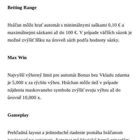
Betting Range
Hráčan môže hrať automát s minimálnymi saškami 0,10 € a
maximálnejmi sázkami až do 100 €. V prípade väčších sázok je
možné zvýšiť líšku na úroveň sázh podľa hodnoty sázky.
Max Win
Najvyšší výherný limit pre automát Bonus bez Vkladu zdarma
je 5,000 x za rýchlu výhru. Hráchan môže tiež v prípade
nájdenia maskovaneho symbolu zvýšiť svoju výhru až do
úrovně 10,000 x.
Gameplay
Prehľadná layout a jednoduché riadenie pomáha hráčanom
navigovať po automate. Automat má klasickú hernú atmosféru