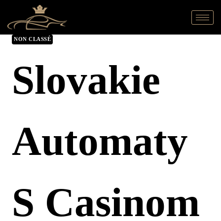
NON CLASSÉ
Slovakie
Automaty
S Casinom