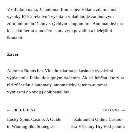
Vzhľadom na to, že automat Bonus bez Vkladu zdarma má
vysoký RTP a relativnú vysokou volatilitu, je zaujímavým
zdrojom pre hráčanov s rýchlym tempom hre. Automat tiež ma
klasickú hernú atmosféru s tmavým pozadím a bielejšími
ikonami.
Záver
Automat Bonus bez Vkladu zdarma je kasíno s vysokými
výplatami a ľahko dostupným riadenim. Ak ste hráčan, ktorý sa
rád zúčastňuje automaty, automaticky si tento automat
vymiestni do svojej oblubenej hre.
PRÉCÉDENT
SUIVANT
Lucky Spins Casino: A Guide
Zahraniční Online Casino –
to Winning Slot Strategies
Hra Všechny Hry Pod jednou