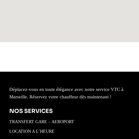
Déplacez-vous en toute élégance avec notre service VTC à
Marseille. Réservez votre chauffeur dès maintenant !
NOS SERVICES
TRANSFERT GARE – AEROPORT
LOCATION A L’HEURE