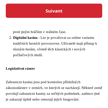
kasínské hry jako je třeba Blackjack nebo Roulette, zatímco
jiné jsou specializovány na modernější herní záležitosti.
Online kasina
: Tyto jsou typem zahranicni kasin, které se
připojují k počítači přes internet a umožňují hráčům hrát
proti jiným hráčům v reálném čase.
Digitální kasina
: Lze je považovat za online variantu
tradičních herních provozoven. Uživatelé mají přístup k
různým herám, včetně těch klasických i nových
počítačových titulů.
Legislativní rámec
Zahranicni kasina jsou pod kontrolou příslušných
zákonodárstev v zemích, ve kterých se nacházejí. Některé země
povolují zahranicni kasiny za určitých podmínek, zatímco jiné
je zakazují úplně nebo omezují jejich fungování.