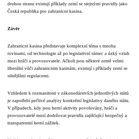
druhou stranu existují příklady zemí se stejnými pravidly jako
Česká republika pro zahranicni kasina.
Závěr
Zahranicni kasina představuje komplexní téma s mnoha
rovinami, od technologie až po legislativní rámec a úzký vztah
mezi hráči a provozovatele. Ačkoli jsou některé země velmi
liberální vůči zahranicnim kasinám, existují i příklady zemí se
silnějšími regulacemi.
Vzhledem k rozmanitosti v zákonodárstvích jednotlivých států
je zapotřebí pečlivé analýzy konkrétní legislativy daného státu.
V případech, kdy jsou herní aktivity povolovány, hráči a
provozovatelé musí dodržovat pravidla zajišťující bezpečný a
transparentní herní zážitek.