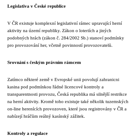
Legislativa v České republice
V ČR existuje komplexní legislativní rámec upravující herní
aktivity na území republiky. Zákon o loteriích a jiných
podobných hrách (zákon č. 284/2002 Sb.) stanoví podmínky
pro provozování her, včetně povinností provozovatelů.
Srovnání s českým právním rámcem
Zatímco některé země v Evropské unii povolují zahranicni
kasina pod podmínkou řádné licencové kontroly a
transparentnosti provozu, Česká republika má silnější restrikce
na herní aktivity. Kromě toho existuje také několik tuzemských
on-line herenících provozoven, které jsou registrovány v ČR a
nabízejí hráčům reálný kasínský zážitek.
Kontroly a regulace