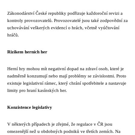
Zákonodárství České republiky podřizuje každoroční revizi a
kontroly provozovatelů. Provozovatelé jsou také zodpovědní za
uchovávání veškerých evidencí o hrách, včetně vyúčtování
hráčů.
Rizikem herních her
Herní hry mohou mít negativní dopad na zdraví osob, které je
nadměrně konzumují nebo mají problémy se závislostmi. Proto
existuje legislativní rámec, který chrání spotřebitele a nastavuje
limity pro hraní kasínských her.
Konzistence legislativy
V některých případech je zřejmé, že regulace v ČR jsou
omezenější než u obdobných podniků ve třetích zemích. Na