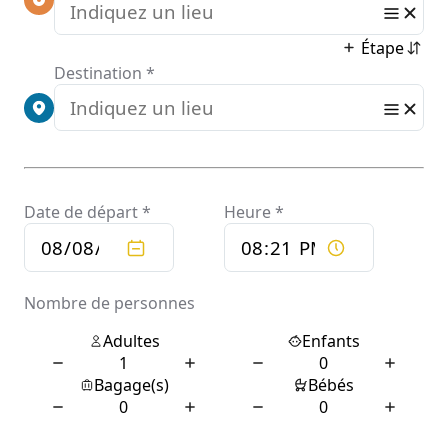
umístěných v zahraničí. Tyto instituce nabízejí hráčům širokou
škálu her, včetně tradičních karetních a kostekových her, stejně
jako modernějších počítačových her.
Jak fungují zahranicni kasina?
Zahranicni kasina jsou obvykle provozovány pod kontrolou
příslušných
zahranicni kasina
zákonodárstev v zemích, ve
kterých jsou umístěny. Ty nejčastěji používané technologie pro
online herní platformy jsou založeny na softwaru a umožňují
uživatelům hrát proti počítači nebo ostatním hráčům v reálném
čase.
Typy zahranicni kasin
Existují různé typy zahranicni kasin, které se liší svým
zaměřením či způsobem hraní. Některé z nich nabízejí klasické