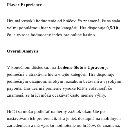
Player Experience
Hra má vysokú hodnotenie od hráčov, čo znamená, že sa stala
veľmi populárnou hier v tejto kategórii. Hra disponuje
9,5/10
,
čo je vysoce hodnocený index pre online kasíno.
Overall Analysis
V konečnom dôsledku, hra
Lodenie Slotu s Upravou
je
jedinečná a atraktívna hiera v tejto kategórii. Hra disponuje
jedinečným dizajnom, širokým rozsahom betovaní a vysokými
payouts. Hra tiež má pomerne vysoké RTP a volatnosť, čo
znamená, že hráči môžu očakávať často menšie výhry.
Hráči sa môžu podieľať na herný zážitok okamžite po
nastavovaní ich preferencii. Hra je tiež dostupná na mobilných
zariadeniach a má vysokú hodnotenie od hráčov, čo znamená,