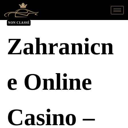
NON CLASSÉ
Zahranicn
E Online
Casino –