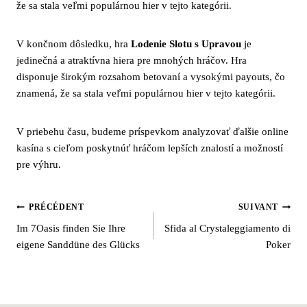
že sa stala veľmi populárnou hier v tejto kategórii.
V končnom dôsledku, hra
Lodenie Slotu s Upravou
je
jedinečná a atraktívna hiera pre mnohých hráčov. Hra
disponuje širokým rozsahom betovaní a vysokými payouts, čo
znamená, že sa stala veľmi populárnou hier v tejto kategórii.
V priebehu času, budeme príspevkom analyzovať ďalšie online
kasína s cieľom poskytnúť hráčom lepších znalostí a možností
pre výhru.
PRÉCÉDENT
SUIVANT
Im 7Oasis finden Sie Ihre
Sfida al Crystaleggiamento di
eigene Sanddüne des Glücks
Poker