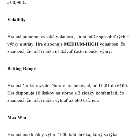
až 0,96 €.
Volatility
Hra má pomerne vysokú volatnosť, ktorá môže spôsobiť rýchle
výhry a stráty. Hra disponuje
MEDIUM-HIGH
volatnosti, čo
znamená, že hráči môžu očakávať často menšie výhry.
Betting Range
Hra má široký rozsah súborov pre betovaní, od €0,01 do €100.
Hra disponuje 10 lístkov na storno a 3 zložky kombinácií, čo
znamená, že hráči môžu vyhrať až 600 tisíc eur.
Max Win
Hra má maximálny výhru 1000 krát ihriska, ktorý sa týka