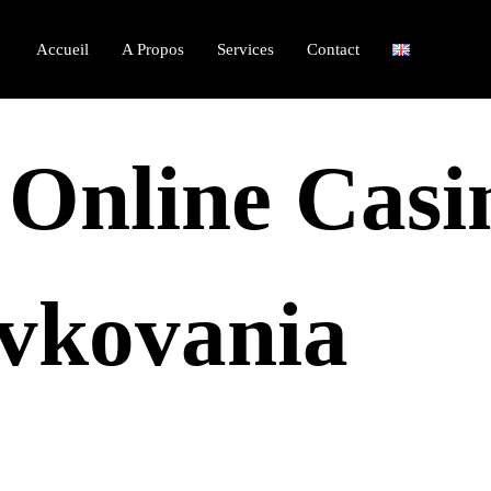
Accueil
A Propos
Services
Contact
Online Casin
ávkovania