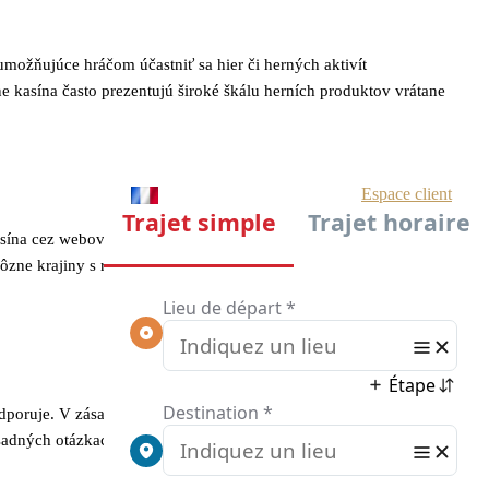
umožňujúce hráčom účastniť sa hier či herných aktivít
ne kasína často prezentujú široké škálu herních produktov vrátane
sína cez webovou adresu alebo počítačové aplikáciu, zatiaľčo
rôzne krajiny s rozdielnymi právami, nie je jednoduché prihrádzdať
odporuje. V zásade existujú dve hlavne kategórie: online kasína s
 zásadných otázkach prihliádok, vrátane požiadavky minimálnych