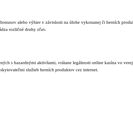
bonusov alebo výhier v závislosti na úlohe vykonanej či herních produ
dza rozličné druhy zľav.
ých s hazardnými aktivítami, vrátane legálnosti online kasína vo vere
skytovateľmi služieb herních produktov cez internet.