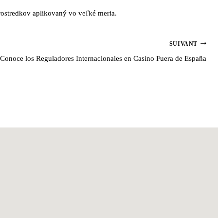
ostredkov aplikovaný vo veľké meria.
SUIVANT
Conoce los Reguladores Internacionales en Casino Fuera de España