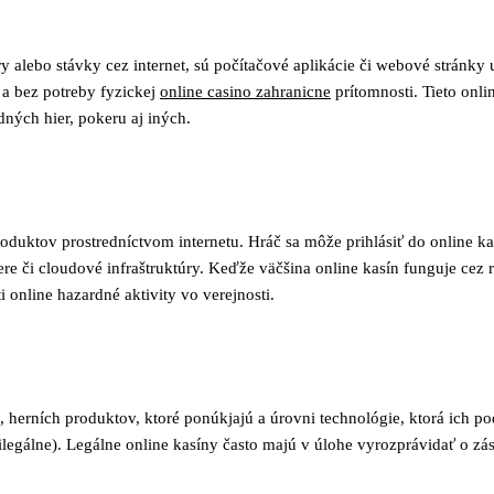
 alebo stávky cez internet, sú počítačové aplikácie či webové stránky 
a bez potreby fyzickej
online casino zahranicne
prítomnosti. Tieto onli
dných hier, pokeru aj iných.
oduktov prostredníctvom internetu. Hráč sa môže prihlásiť do online ka
ere či cloudové infraštruktúry. Keďže väčšina online kasín funguje cez 
 online hazardné aktivity vo verejnosti.
i, herních produktov, ktoré ponúkjajú a úrovni technológie, ktorá ich p
bo ilegálne). Legálne online kasíny často majú v úlohe vyrozprávidať o