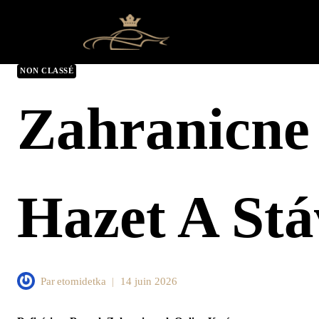
NON CLASSÉ
Zahranicne 
Hazet A St
Par
etomidetka
14 juin 2026