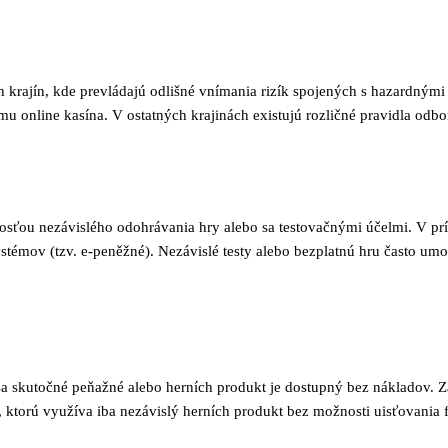
ch krajín, kde prevládajú odlišné vnímania rizík spojených s hazardnými 
 online kasína. V ostatných krajinách existujú rozličné pravidla odborne
osťou nezávislého odohrávania hry alebo sa testovačnými účelmi. V p
ystémov (tzv. e-peněžné). Nezávislé testy alebo bezplatnú hru často um
 skutočné peňažné alebo herních produkt je dostupný bez nákladov. Zás
 ktorú využíva iba nezávislý herních produkt bez možnosti uisťovania f