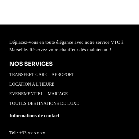
Déplacez-vous en toute élégance avec notre service VTC à
Marseille. Réservez votre chauffeur dès maintenant !
NOS SERVICES
TRANSFERT GARE – AEROPORT
LOCATION A L’HEURE
EVENEMENTIEL – MARIAGE
TOUTES DESTINATIONS DE LUXE
Informations de contact
Tel
: +33 xx xx xx