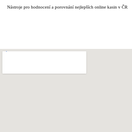
Nástroje pro hodnocení a porovnání nejlepších online kasin v ČR