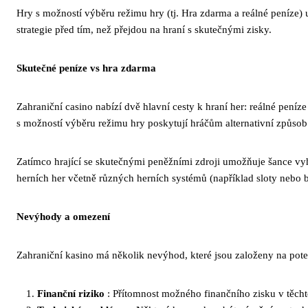
Hry s možností výběru režimu hry (tj. Hra zdarma a reálné peníze)
strategie před tím, než přejdou na hraní s skutečnými zisky.
Skutečné peníze vs hra zdarma
Zahraniční casino nabízí dvě hlavní cesty k hraní her: reálné peníze
s možností výběru režimu hry poskytují hráčům alternativní způsob 
Zatímco hrající se skutečnými peněžními zdroji umožňuje šance vy
herních her včetně různých herních systémů (například sloty nebo b
Nevýhody a omezení
Zahraniční kasino má několik nevýhod, které jsou založeny na poten
Finanční riziko
: Přítomnost možného finančního zisku v těch