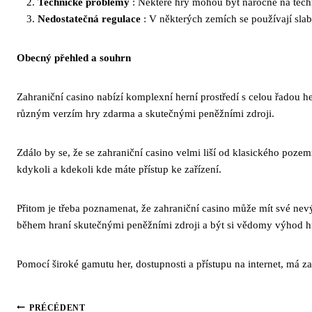
Technické problémy
: Některé hry mohou být náročné na tec
Nedostatečná regulace
: V některých zemích se používají slabš
Obecný přehled a souhrn
Zahraniční casino nabízí komplexní herní prostředí s celou řadou he
různým verzím hry zdarma a skutečnými peněžními zdroji.
Zdálo by se, že se zahraniční casino velmi liší od klasického pozem
kdykoli a kdekoli kde máte přístup ke zařízení.
Přitom je třeba poznamenat, že zahraniční casino může mít své nevýh
během hraní skutečnými peněžními zdroji a být si vědomy výhod h
Pomocí široké gamutu her, dostupnosti a přístupu na internet, má 
PRÉCÉDENT