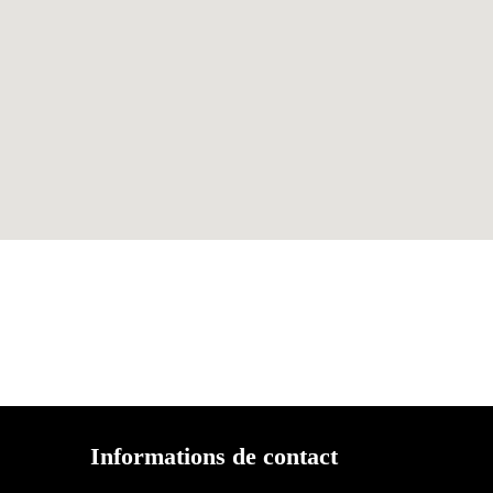
Informations de contact