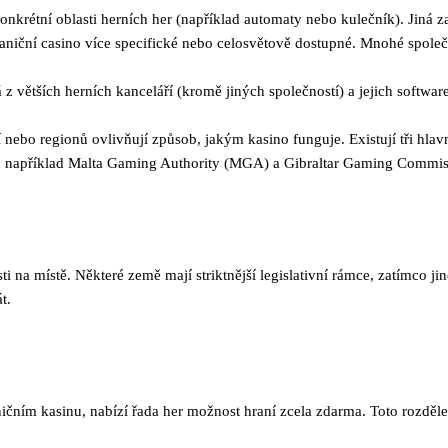
onkrétní oblasti herních her (například automaty nebo kulečník). Jiná za
hraniční casino více specifické nebo celosvětově dostupné. Mnohé spol
á z větších herních kanceláří (kromě jiných společností) a jejich softwa
nebo regionů ovlivňují způsob, jakým kasino funguje. Existují tři hlavn
ou například Malta Gaming Authority (MGA) a Gibraltar Gaming Commis
i na místě. Některé země mají striktnější legislativní rámce, zatímco ji
t.
čním kasinu, nabízí řada her možnost hraní zcela zdarma. Toto rozděle