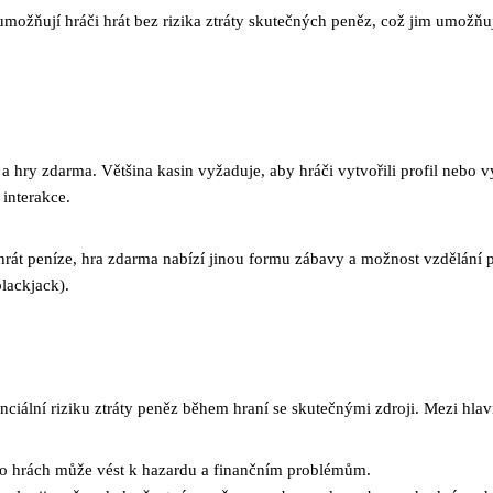
 umožňují hráči hrát bez rizika ztráty skutečných peněz, což jim umožň
 a hry zdarma. Většina kasin vyžaduje, aby hráči vytvořili profil nebo v
interakce.
hrát peníze, hra zdarma nabízí jinou formu zábavy a možnost vzdělání 
lackjack).
ciální riziku ztráty peněz během hraní se skutečnými zdroji. Mezi hlavn
to hrách může vést k hazardu a finančním problémům.