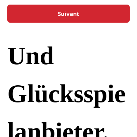
Spielhallen
Und
Glücksspie
Lanbieter.