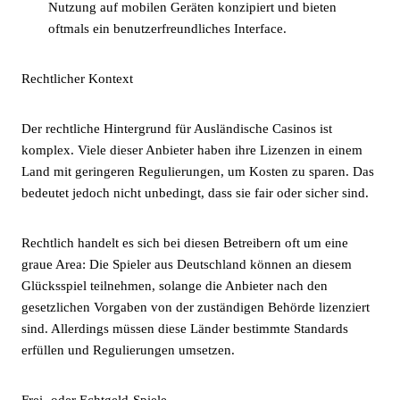
Nutzung auf mobilen Geräten konzipiert und bieten
oftmals ein benutzerfreundliches Interface.
Rechtlicher Kontext
Der rechtliche Hintergrund für Ausländische Casinos ist
komplex. Viele dieser Anbieter haben ihre Lizenzen in einem
Land mit geringeren Regulierungen, um Kosten zu sparen. Das
bedeutet jedoch nicht unbedingt, dass sie fair oder sicher sind.
Rechtlich handelt es sich bei diesen Betreibern oft um eine
graue Area: Die Spieler aus Deutschland können an diesem
Glücksspiel teilnehmen, solange die Anbieter nach den
gesetzlichen Vorgaben von der zuständigen Behörde lizenziert
sind. Allerdings müssen diese Länder bestimmte Standards
erfüllen und Regulierungen umsetzen.
Frei- oder Echtgeld-Spiele