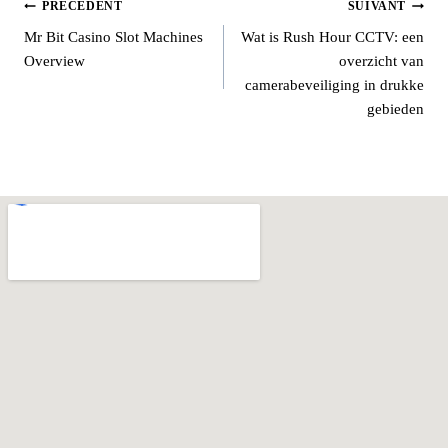
PRÉCÉDENT
SUIVANT
Mr Bit Casino Slot Machines
Wat is Rush Hour CCTV: een
Overview
overzicht van
camerabeveiliging in drukke
gebieden