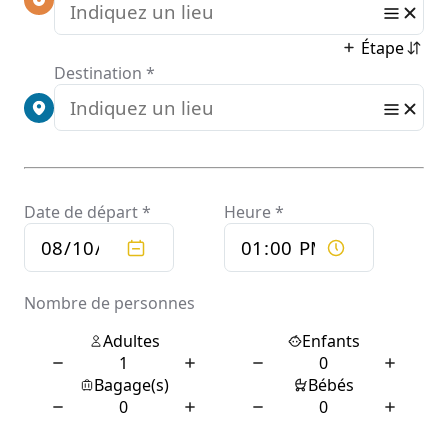
Übersicht
Über
Internatio
Nale