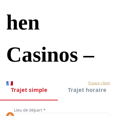
Hen
Casinos –
Eine