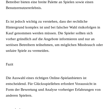
Betreiber bieten eine breite Palette an Spielen sowie einen
Benutzernutzererlebnis.
Es ist jedoch wichtig zu verstehen, dass der rechtliche
Hintergrund komplex ist und bei falscher Wahl risikofolgen in
Kauf genommen werden müssen. Die Spieler sollten sich
vorher gründlich auf die Angebote informieren und nur an
seriösen Betreibern teilnehmen, um möglichen Missbrauch oder
unfaire Spiele zu vermeiden.
Fazit
Die Auswahl eines richtigen Online-Spielanbieters ist
entscheidend. Für Glücksspielleben erfordert Voraussicht in
Form der Bewertung und Analyse vorheriger Erfahrungen von
anderen Spielern.