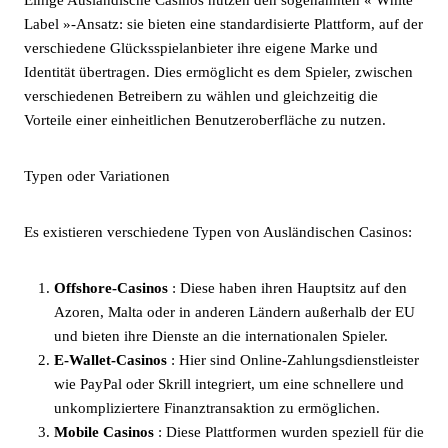
Label »-Ansatz: sie bieten eine standardisierte Plattform, auf der
verschiedene Glücksspielanbieter ihre eigene Marke und
Identität übertragen. Dies ermöglicht es dem Spieler, zwischen
verschiedenen Betreibern zu wählen und gleichzeitig die
Vorteile einer einheitlichen Benutzeroberfläche zu nutzen.
Typen oder Variationen
Es existieren verschiedene Typen von Ausländischen Casinos:
Offshore-Casinos
: Diese haben ihren Hauptsitz auf den
Azoren, Malta oder in anderen Ländern außerhalb der EU
und bieten ihre Dienste an die internationalen Spieler.
E-Wallet-Casinos
: Hier sind Online-Zahlungsdienstleister
wie PayPal oder Skrill integriert, um eine schnellere und
unkompliziertere Finanztransaktion zu ermöglichen.
Mobile Casinos
: Diese Plattformen wurden speziell für die