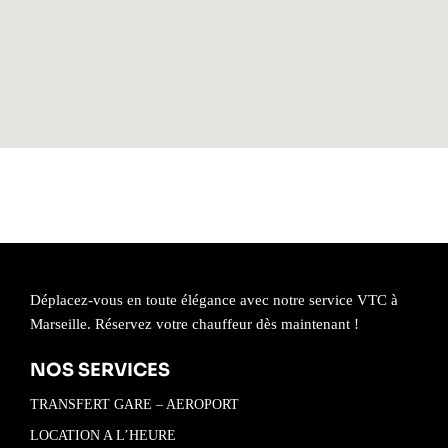
Déplacez-vous en toute élégance avec notre service VTC à
Marseille. Réservez votre chauffeur dès maintenant !
NOS SERVICES
TRANSFERT GARE – AEROPORT
LOCATION A L’HEURE