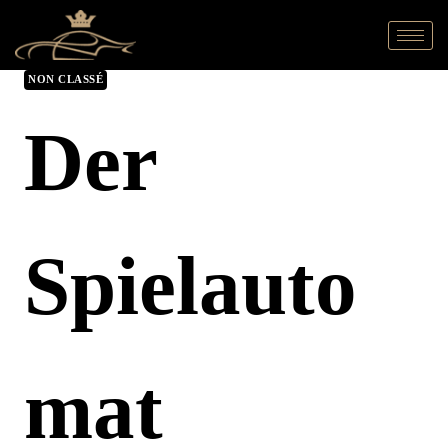
NON CLASSÉ
Der
Spielauto
Mat