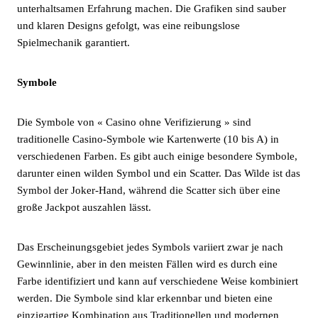
unterhaltsamen Erfahrung machen. Die Grafiken sind sauber
und klaren Designs gefolgt, was eine reibungslose
Spielmechanik garantiert.
Symbole
Die Symbole von « Casino ohne Verifizierung » sind
traditionelle Casino-Symbole wie Kartenwerte (10 bis A) in
verschiedenen Farben. Es gibt auch einige besondere Symbole,
darunter einen wilden Symbol und ein Scatter. Das Wilde ist das
Symbol der Joker-Hand, während die Scatter sich über eine
große Jackpot auszahlen lässt.
Das Erscheinungsgebiet jedes Symbols variiert zwar je nach
Gewinnlinie, aber in den meisten Fällen wird es durch eine
Farbe identifiziert und kann auf verschiedene Weise kombiniert
werden. Die Symbole sind klar erkennbar und bieten eine
einzigartige Kombination aus Traditionellen und modernen