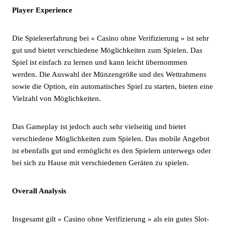
Player Experience
Die Spielererfahrung bei « Casino ohne Verifizierung » ist sehr
gut und bietet verschiedene Möglichkeiten zum Spielen. Das
Spiel ist einfach zu lernen und kann leicht übernommen
werden. Die Auswahl der Münzengröße und des Wettrahmens
sowie die Option, ein automatisches Spiel zu starten, bieten eine
Vielzahl von Möglichkeiten.
Das Gameplay ist jedoch auch sehr vielseitig und bietet
verschiedene Möglichkeiten zum Spielen. Das mobile Angebot
ist ebenfalls gut und ermöglicht es den Spielern unterwegs oder
bei sich zu Hause mit verschiedenen Geräten zu spielen.
Overall Analysis
Insgesamt gilt « Casino ohne Verifizierung » als ein gutes Slot-