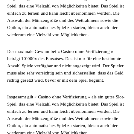
Spiel, das eine Vielzahl von Möglichkeiten bietet. Das Spiel ist
einfach zu lernen und kann leicht übernommen werden. Die
Auswahl der Münzengröße und des Wettrahmens sowie die
Option, ein automatisches Spiel zu starten, bieten auch hier
wiederum eine Vielzahl von Möglichkeiten.
Der maximale Gewinn bei « Casino ohne Verifizierung »
beträgt 10’000x des Einsatses. Das ist nur für eine bestimmte
Anzahl Spiele verfügbar und nicht angezeigt wird. Der Spieler
muss also sehr vorsichtig sein und sicherstellen, dass das Geld
richtig gesetzt wird, bevor er mit dem Spiel beginnt.
Insgesamt gilt « Casino ohne Verifizierung » als ein gutes Slot-
Spiel, das eine Vielzahl von Möglichkeiten bietet. Das Spiel ist
einfach zu lernen und kann leicht übernommen werden. Die
Auswahl der Münzengröße und des Wettrahmens sowie die
Option, ein automatisches Spiel zu starten, bieten auch hier
wiederum eine Vielzahl von Möglichkeiten.