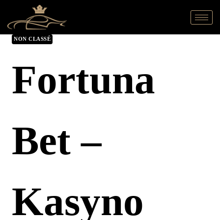
NON CLASSÉ
Fortuna
Bet –
Kasyno