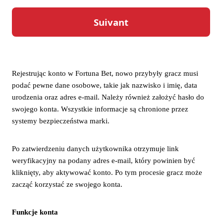
szerokim zakresem usług, od tradycyjnych loterii do gier
kasynowych online.
Zgłoszenie konta
Rejestrując konto w Fortuna Bet, nowo przybyły gracz musi
podać pewne dane osobowe, takie jak nazwisko i imię, data
urodzenia oraz adres e-mail. Należy również założyć hasło do
swojego konta. Wszystkie informacje są chronione przez
systemy bezpieczeństwa marki.
Po zatwierdzeniu danych użytkownika otrzymuje link
weryfikacyjny na podany adres e-mail, który powinien być
kliknięty, aby aktywować konto. Po tym procesie gracz może
zacząć korzystać ze swojego konta.
Funkcje konta