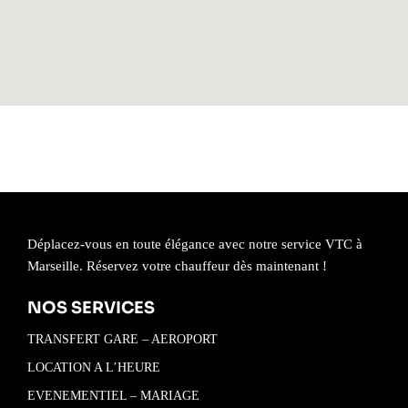
Déplacez-vous en toute élégance avec notre service VTC à
Marseille. Réservez votre chauffeur dès maintenant !
NOS SERVICES
TRANSFERT GARE – AEROPORT
LOCATION A L’HEURE
EVENEMENTIEL – MARIAGE