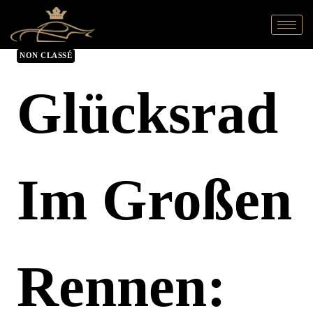
NON CLASSÉ
Glücksrad
Im Großen
Rennen: