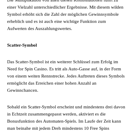
einer Vielzahl unterschiedlicher Ergebnisse. Mit diesem wilden
Symbol erhöht sich die Zahl der möglichen Gewinnsymbole
erheblich und es ist auch eine wichtige Funktion zum
Aufwerten des Auszahlungswertes.
Scatter-Symbol
Das Scatter-Symbol ist ein weiterer Schlüssel zum Erfolg im
Need for Spin Casino. Es tritt als Auto-Gasse auf, in der Form
von einem weiten Rennstrecke. Jedes Auftreten dieses Symbols
ermöglicht das Erreichen einer hohen Anzahl an
Gewinnchancen.
Sobald ein Scatter-Symbol erscheint und mindestens drei davon
in Echtzeit zusammengepasst werden, aktiviert es die
Bonusfunktion des Automaten-Spiels. Im Laufe der Zeit kann
man beinahe mit jedem Dreh mindestens 10 Free Spins