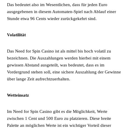
Das bedeutet also im Wesentlichen, dass für jeden Euro
ausgegebenen in diesem Automaten-Spiel nach Ablauf einer
Stunde etwa 96 Cents wieder zurückgekehrt sind.
Volatilität
Das Need for Spin Casino ist als mittel bis hoch volatil zu
bezeichnen. Die Auszahlungen werden hierbei mit einem
gewissen Abstand ausgeteilt, was bedeutet, dass es im
Vordergrund stehen soll, eine sichere Auszahlung der Gewinne
über lange Zeit aufrechtzuerhalten.
Wetteinsatz
Im Need for Spin Casino gibt es die Möglichkeit, Werte
zwischen 1 Cent und 500 Euro zu platzieren. Diese breite
Palette an möglichen Werte ist ein wichtiger Vorteil dieser