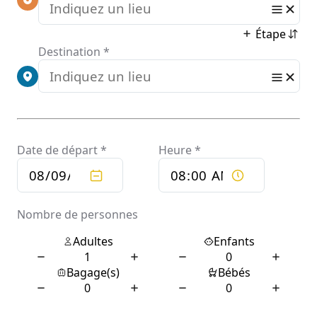
Das Need for Spin Casino ist ein faszinierendes
Spielautomatenspiel, das sich an Fans von Auto-Rennsport und
Slot-Maschinen gleichzeitig richtet. Entwickelt wurde es vom
bekannten Spieleentwickler aus Malta, NetEnt, der auch für
weitere erfolgreiche Titel wie Starburst oder Gonzo’s Quest
fordere deinen Bonus an
verantwortlich zeichnet. Das Spiel
bietet eine einzigartige Mischung von Grafikqualität,
spielerischer Tiefe und attraktiver Gewinnmöglichkeit.
Einleitung
Das Need for Spin Casino ist inzwischen mehrere Jahre auf
dem Markt präsent und hat sich als populäres Produkt etabliert.
Das Spiel besitzt eine einzigartige Renn-Thematik, die von
zahlreichen Szenarien wie der Stadt oder dem Wald auskommt.
Im Vordergrund stehen dabei die Fahrer und ihre Autos, die für
ihr Design und ihre Geschwindigkeit bekannt sind.