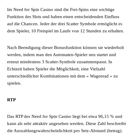
Im Need for Spin Casino sind die Frei-Spins eine wichtige
Funktion des Slots und haben einen entscheidenden Einfluss
auf die Chancen. Jeder der drei Scatter Symbole ermöglicht es
dem Spieler, 10 Freispiel im Laufe von 12 Stunden zu erhalten.
Nach Beendigung dieser Bonusfunktion können sie wiederholt
werden, indem man den Automaten-Spieler neu startet und
erneut mindestens 3 Scatter-Symbole zusammenpasst. In
Echtzeit haben Spieler die Möglichkeit, eine Vielzahl
unterschiedlicher Kombinationen mit dem « Wagenrad » zu
spielen.
RTP
Das RTP des Need for Spin Casino liegt bei etwa 96,15 % und
kann als sehr attraktiv angesehen werden. Diese Zahl beschreibt
die Auszahlungswahrscheinlichkeit pro Setz-Abstand (betrag).