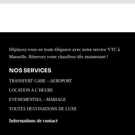
Déplacez-vous en toute élégance avec notre service VTC à
Marseille. Réservez votre chauffeur dès maintenant !
NOS SERVICES
TRANSFERT GARE – AEROPORT
LOCATION A L’HEURE
EVENEMENTIEL – MARIAGE
TOUTES DESTINATIONS DE LUXE
Informations de contact