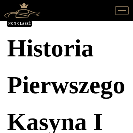
NON CLASSÉ
Historia
Pierwszego
Kasyna I