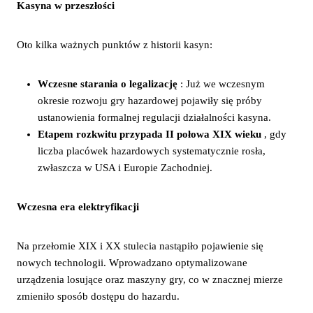
Kasyna w przeszłości
Oto kilka ważnych punktów z historii kasyn:
Wczesne starania o legalizację
: Już we wczesnym
okresie rozwoju gry hazardowej pojawiły się próby
ustanowienia formalnej regulacji działalności kasyna.
Etapem rozkwitu przypada II połowa XIX wieku
, gdy
liczba placówek hazardowych systematycznie rosła,
zwłaszcza w USA i Europie Zachodniej.
Wczesna era elektryfikacji
Na przełomie XIX i XX stulecia nastąpiło pojawienie się
nowych technologii. Wprowadzano optymalizowane
urządzenia losujące oraz maszyny gry, co w znacznej mierze
zmieniło sposób dostępu do hazardu.