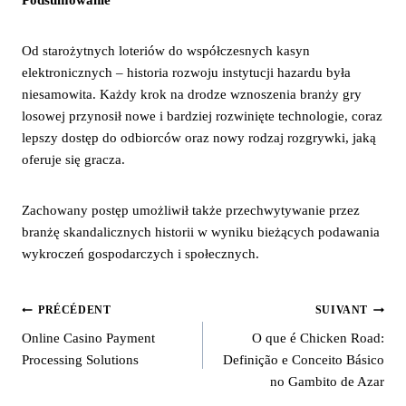
Od starożytnych loteriów do współczesnych kasyn
elektronicznych – historia rozwoju instytucji hazardu była
niesamowita. Każdy krok na drodze wznoszenia branży gry
losowej przynosił nowe i bardziej rozwinięte technologie, coraz
lepszy dostęp do odbiorców oraz nowy rodzaj rozgrywki, jaką
oferuje się gracza.
Zachowany postęp umożliwił także przechwytywanie przez
branżę skandalicznych historii w wyniku bieżących podawania
wykroczeń gospodarczych i społecznych.
PRÉCÉDENT
SUIVANT
Online Casino Payment
O que é Chicken Road:
Processing Solutions
Definição e Conceito Básico
no Gambito de Azar