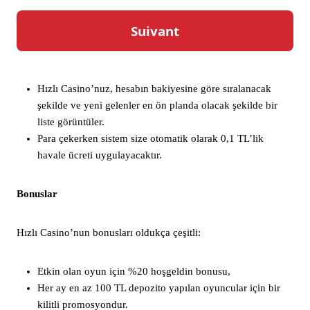
Bu sitesin oyun hesabınıza erişim için çeşitli seçenekler
sunulmuştur. Bunlar arasında:
Hızlı Casino’nuz, hesabın bakiyesine göre sıralanacak
şekilde ve yeni gelenler en ön planda olacak şekilde bir
liste görüntüler.
Para çekerken sistem size otomatik olarak 0,1 TL’lik
havale ücreti uygulayacaktır.
Bonuslar
Hızlı Casino’nun bonusları oldukça çeşitli:
Etkin olan oyun için %20 hoşgeldin bonusu,
Her ay en az 100 TL depozito yapılan oyuncular için bir
kilitli promosyondur.