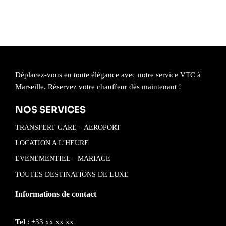
Déplacez-vous en toute élégance avec notre service VTC à
Marseille. Réservez votre chauffeur dès maintenant !
NOS SERVICES
TRANSFERT GARE – AEROPORT
LOCATION A L’HEURE
EVENEMENTIEL – MARIAGE
TOUTES DESTINATIONS DE LUXE
Informations de contact
Tel
: +33 xx xx xx