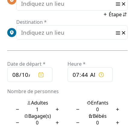
Garantova
Ný.
Par
etomidetka
15 juin 2026
Tenobet je online kasíno, ktoré sa stalo v poslednej dobe
popularitou medzi hráčmi po celom svete. Tento článok prináša
detailný prehľad o tomto online kasíne, ktorý zahŕňa všetky
jeho podstatné funkcie a ponuky.
Základné informácie