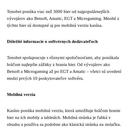
Tenobet ponúka viac než 3000 hier od najpopulárnejších
vývojárov ako Betsoft, Amatic, EGT a Microgaming. Mnohé z
týchto hier sú dostupné aj pre mobilnú verziu kasína.
Dôležité informacie o softvérnych dodávateľoch
Tenobet spolupracuje s rôznymi spoločnosťami, aby ponúkala
hráčom najlepšie zážitky z hrania hier. Od vývojárov ako
Betsoft a Microgaming až po EGT a Amatic – všetci sú uvedení
medzi prvých 10 poskytovateľov softvéru.
Mobilná verzia
Kasíno ponúka mobilnú verziu, ktorá umožňuje hráčom hranie
hier na ich mobily a tabletách. Mobilná stránka je ľahká v
obsahu a používa sa podobne ako klasická stránka na stolačku.