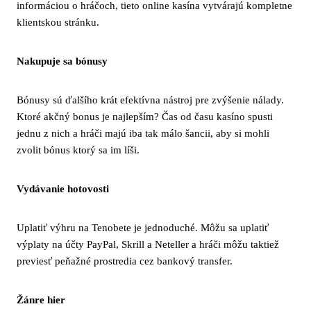
informáciou o hráčoch, tieto online kasína vytvárajú kompletne
klientskou stránku.
Nakupuje sa bónusy
Bónusy sú ďalšího krát efektívna nástroj pre zvýšenie nálady.
Ktoré akčný bonus je najlepším? Čas od času kasíno spusti
jednu z nich a hráči majú iba tak málo šancii, aby si mohli
zvolit bónus ktorý sa im líši.
Vydávanie hotovosti
Uplatiť výhru na Tenobete je jednoduché. Môžu sa uplatiť
výplaty na účty PayPal, Skrill a Neteller a hráči môžu taktiež
previesť peňažné prostredia cez bankový transfer.
Žánre hier