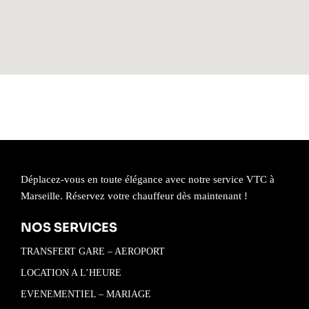
Déplacez-vous en toute élégance avec notre service VTC à
Marseille. Réservez votre chauffeur dès maintenant !
NOS SERVICES
TRANSFERT GARE – AEROPORT
LOCATION A L’HEURE
EVENEMENTIEL – MARIAGE