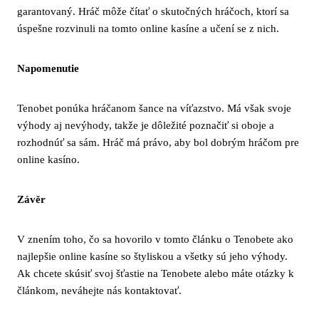
garantovaný. Hráč môže čítať o skutočných hráčoch, ktorí sa
úspešne rozvinuli na tomto online kasíne a učení se z nich.
Napomenutie
Tenobet ponúka hráčanom šance na víťazstvo. Má však svoje
výhody aj nevýhody, takže je dôležité poznačiť si oboje a
rozhodnúť sa sám. Hráč má právo, aby bol dobrým hráčom pre
online kasíno.
Závěr
V znením toho, čo sa hovorilo v tomto článku o Tenobete ako
najlepšie online kasíne so štyliskou a všetky sú jeho výhody.
Ak chcete skúsiť svoj šťastie na Tenobete alebo máte otázky k
článkom, neváhejte nás kontaktovať.