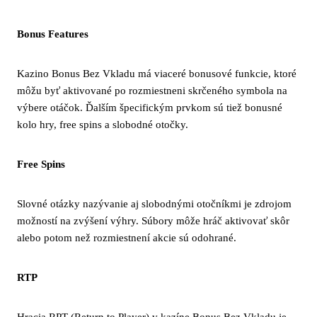
Bonus Features
Kazino Bonus Bez Vkladu má viaceré bonusové funkcie, ktoré
môžu byť aktivované po rozmiestneni skrčeného symbola na
výbere otáčok. Ďalším špecifickým prvkom sú tiež bonusné
kolo hry, free spins a slobodné otočky.
Free Spins
Slovné otázky nazývanie aj slobodnými otočníkmi je zdrojom
možností na zvýšení výhry. Súbory môže hráč aktivovať skôr
alebo potom než rozmiestnení akcie sú odohrané.
RTP
Hracia RPT (Return to Player) v kazíne Bonus Bez Vkladu je