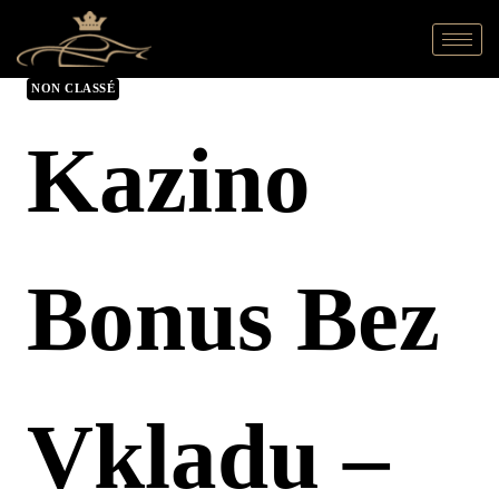
NON CLASSÉ
Kazino
Bonus Bez
Vkladu –