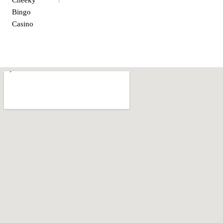
Bingo
Casino