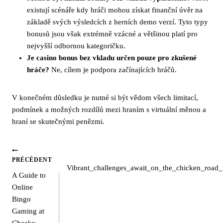
existují scénáře kdy hráči mohou získat finanční úvěr na
základě svých výsledcích z herních demo verzí. Tyto typy
bonusů jsou však extrémně vzácné a většinou platí pro
nejvyšší odbornou kategoričku.
Je casino bonus bez vkladu určen pouze pro zkušené
hráče?
Ne, cílem je podpora začínajících hráčů.
V konečném důsledku je nutné si být vědom všech limitací,
podmínek a možných rozdílů mezi hraním s virtuální měnou a
hraní se skutečnými penězmi.
PRÉCÉDENT
Vibrant_challenges_await_on_the_chicken_road_
A Guide to
Online
Bingo
Gaming at
Cheeky