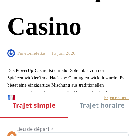
Casino
Par
etomidetka
15 juin 2026
Das PowerUp Casino ist ein Slot-Spiel, das von der
Spieleentwicklerfirma Hacksaw Gaming entwickelt wurde. Es
bietet eine einzigartige Mischung aus traditionellen
Spielautomaten und modernen Funktionen, die Spieler auf ihre
Füße stellen sollen.
Thematik und Design
Das PowerUp Casino ist thematisch im Bereich der Luft- und