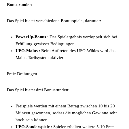
Bonusrunden
Das Spiel bietet verschiedene Bonusspiele, darunter:
PowerUp-Bonus
: Das Spielergebnis verdoppelt sich bei
Erfüllung gewisser Bedingungen.
UFO-Malus
: Beim Auftreten des UFO-Wildes wird das
Malus-Tarifsystem aktiviert.
Freie Drehungen
Das Spiel bietet drei Bonusrunden:
Freispiele werden mit einem Betrag zwischen 10 bis 20
Münzen gewonnen, sodass die möglichen Gewinne sehr
hoch sein können.
UFO-Sonderspiele
: Spieler erhalten weitere 5-10 Free