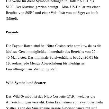
Die Werte für diese Symbole betragen in Dollar: $0,01 bis
$100. Der Maximalgewinn beträgt 1 Mio. US-Dollar mit einer
Rendite von $95% und einer Volatilität von mäßiger zu hoch
(Mittel).
Payouts
Die Payout-Raten sind bei Nitro Casino sehr attraktiv, da es die
höchste Gewinnmöglichkeit innerhalb des Bereichs von 20 –
40 Mal bietet. Das minimale Spielverhältnis beträgt $0,01 bis
1$, sodass jede Menge Abwechslung für niedrigstes
Einstellungen zur Verfügung steht.
Wild-Symbol und Scatter
Das Wild-Symbol ist das Nitro Corvette C7.R., welches die
Aufzeichnungen versteht. Beim Erscheinen von zwei oder mehr
Scatter, kann der Spieler eine riesige Gewinnchance mit sich