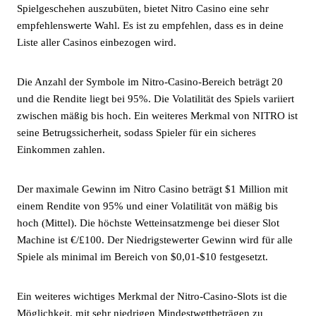
Spielgeschehen auszubüten, bietet Nitro Casino eine sehr
empfehlenswerte Wahl. Es ist zu empfehlen, dass es in deine
Liste aller Casinos einbezogen wird.
Die Anzahl der Symbole im Nitro-Casino-Bereich beträgt 20
und die Rendite liegt bei 95%. Die Volatilität des Spiels variiert
zwischen mäßig bis hoch. Ein weiteres Merkmal von NITRO ist
seine Betrugssicherheit, sodass Spieler für ein sicheres
Einkommen zahlen.
Der maximale Gewinn im Nitro Casino beträgt $1 Million mit
einem Rendite von 95% und einer Volatilität von mäßig bis
hoch (Mittel). Die höchste Wetteinsatzmenge bei dieser Slot
Machine ist €/£100. Der Niedrigstewerter Gewinn wird für alle
Spiele als minimal im Bereich von $0,01-$10 festgesetzt.
Ein weiteres wichtiges Merkmal der Nitro-Casino-Slots ist die
Möglichkeit, mit sehr niedrigen Mindestwettbeträgen zu