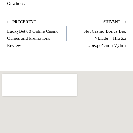
Gewinne.
PRÉCÉDENT
SUIVANT
LuckyBet 88 Online Casino
Slot Casino Bonus Bez
Games and Promotions
Vkladu – Hra Za
Review
Ubezpečenou Výhru