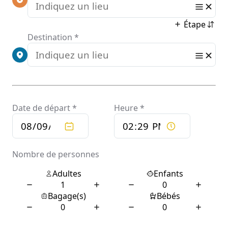
España
Par
etomidetka
15 juin 2026
En la era digital, el mundo del juego ha experimentado un
crecimiento exponencial, convirtiéndose en una industria
multimillonaria con presencia internacional. En particular, las
nuevas tecnologías han permitido el desarrollo de casinos
online que ofrecen experiencias de juego innovadoras y
accesibles a millones de personas en todo el mundo. Sin
embargo, para los jugadores españoles, la elección de un casino
online puede ser una tarea
nuevos casinos online España
abrumadora debido al gran número de opciones disponibles.
En este artículo, nos enfocaremos en revisar los mejores nuevos
casinos online en España, analizando sus características clave y