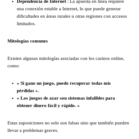
Dependencia de Internet
: La apuesta en línea requiere
una conexión estable a Internet, lo que puede generar
dificultades en áreas rurales u otras regiones con accesos
limitados.
Mitologías comunes
Existen algunas mitologías asociadas con los casinos online,
como:
« Si gano un juego, puedo recuperar todas mis
pérdidas ».
« Los juegos de azar son sistemas infalibles para
obtener dinero fácil y rápido. »
Estas suposiciones no solo son falsas sino que también pueden
llevar a problemas graves.