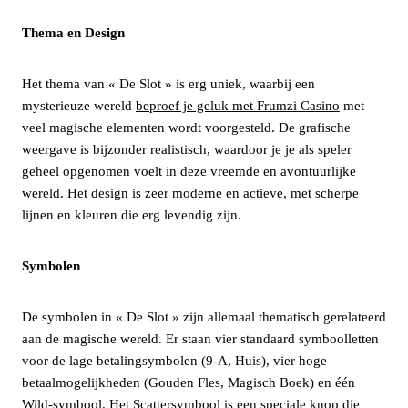
Thema en Design
Het thema van « De Slot » is erg uniek, waarbij een
mysterieuze wereld
beproef je geluk met Frumzi Casino
met
veel magische elementen wordt voorgesteld. De grafische
weergave is bijzonder realistisch, waardoor je je als speler
geheel opgenomen voelt in deze vreemde en avontuurlijke
wereld. Het design is zeer moderne en actieve, met scherpe
lijnen en kleuren die erg levendig zijn.
Symbolen
De symbolen in « De Slot » zijn allemaal thematisch gerelateerd
aan de magische wereld. Er staan vier standaard symboolletten
voor de lage betalingsymbolen (9-A, Huis), vier hoge
betaalmogelijkheden (Gouden Fles, Magisch Boek) en één
Wild-symbool. Het Scattersymbool is een speciale knop die