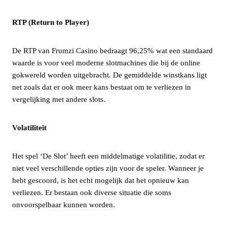
RTP (Return to Player)
De RTP van Frumzi Casino bedraagt 96,25% wat een standaard
waarde is voor veel moderne slotmachines die bij de online
gokwereld worden uitgebracht. De gemiddelde winstkans ligt
net zoals dat er ook meer kans bestaat om te verliezen in
vergelijking met andere slots.
Volatiliteit
Het spel ‘De Slot’ heeft een middelmatige volatilitie, zodat er
niet veel verschillende opties zijn voor de speler. Wanneer je
hebt gescoord, is het echt mogelijk dat het opnieuw kan
verliezen. Er bestaan ook diverse situatie die soms
onvoorspelbaar kunnen worden.