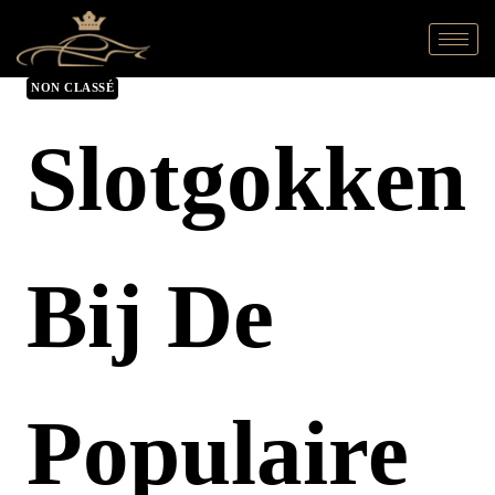
NON CLASSÉ
Slotgokken
Bij De
Populaire