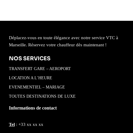
Déplacez-vous en toute élégance avec notre service VTC à
Marseille. Réservez votre chauffeur dès maintenant !
NOS SERVICES
TRANSFERT GARE – AEROPORT
LOCATION A L’HEURE
EVENEMENTIEL – MARIAGE
TOUTES DESTINATIONS DE LUXE
Informations de contact
Tel
: +33 xx xx xx