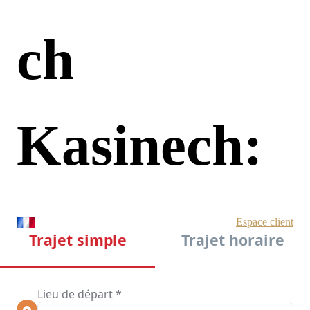
Ch
Kasinech:
Odborné