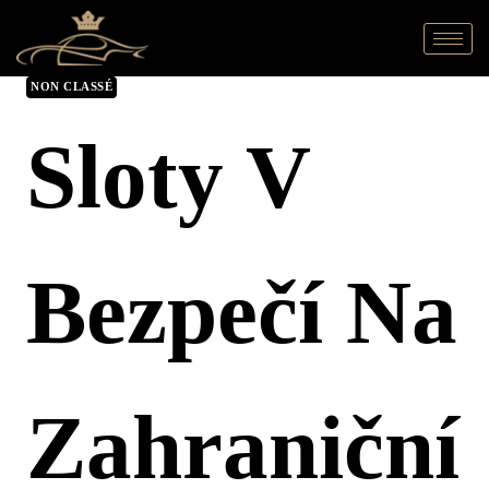
NON CLASSÉ
Sloty V
Bezpečí Na
Zahraniční