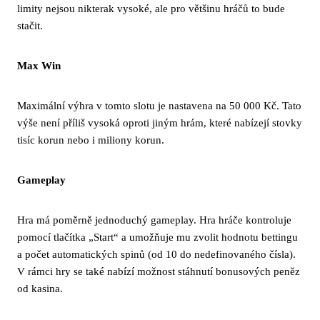
limity nejsou nikterak vysoké, ale pro většinu hráčů to bude
stačit.
Max Win
Maximální výhra v tomto slotu je nastavena na 50 000 Kč. Tato
výše není příliš vysoká oproti jiným hrám, které nabízejí stovky
tisíc korun nebo i miliony korun.
Gameplay
Hra má poměrně jednoduchý gameplay. Hra hráče kontroluje
pomocí tlačítka „Start“ a umožňuje mu zvolit hodnotu bettingu
a počet automatických spinů (od 10 do nedefinovaného čísla).
V rámci hry se také nabízí možnost stáhnutí bonusových peněz
od kasina.