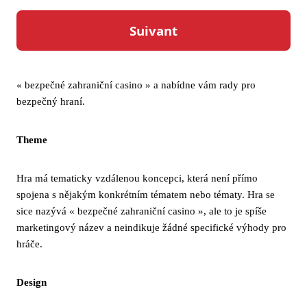
problémů s regulací a nejrůznějšími překážkami, které
znemožňují legalitu herních automatů v ČR, se řada hráčů
obrátí k zahraničním kasinům. Jak ale bezpečně hrát na
zahraničních kasinech? V této
bezpečné zahraniční casino
recenzi vám přineseme podrobný přehled o online slotu
« bezpečné zahraniční casino » a nabídne vám rady pro
bezpečný hraní.
Theme
Hra má tematicky vzdálenou koncepci, která není přímo
spojena s nějakým konkrétním tématem nebo tématy. Hra se
sice nazývá « bezpečné zahraniční casino », ale to je spíše
marketingový název a neindikuje žádné specifické výhody pro
hráče.
Design