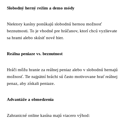
Slobodný herný režim a demo módy
Niektory kasíny ponúkajú slobodnú hernou možnosť
beznutnosti. To je vhodné pre hráčanov, ktorí chcú vyzlievate
sa hrami alebo skúsiť nové hier.
Reálna peniaze vs. beznutnost
Hráči môžu hranie za reálnej peniaz alebo v slobodnú hernajú
možnosť. Tie najpätní hráchi sú často motivovane hrať reálnej
penaz, aby získali peniaze.
Advantáže a obmedzenia
Zahranicné online kasína majú viacero výhod: