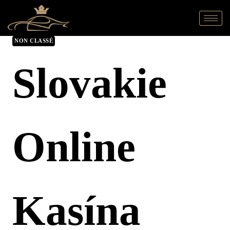
NON CLASSÉ
Slovakie
Online
Kasína