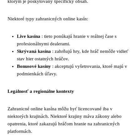
ktorým je poskytovaný špecifický obsah.
Niektoré typy zahranicných online kasín:
Live kasína
: tieto ponúkajú hranie v reálnej čase s
profesionálnymi dealerami.
Skrývaná kasína
: zahrňujú hry, kde hráč nemôže vidieť
stav hier ostatných hráčov.
Bonusové kasíny
: akceptujú vyšetrovania, ktoré majú v
podmienkách úľavy.
Legálnosť a regionálne kontexty
Zahranicné online kasína môžu byť licencované iba v
niektorých krajinách. Niektoré krajiny máva zákony alebo
opatrenia, ktoré zakazujú hráčom hranie na zahranicných
platformách.