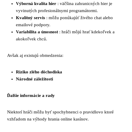
Výborná kvalita hier
: väčšina zahranicných hier je
vyvinutých profesionálnymi programátormi.
Kvalitný servis
: môžu ponúkajúť živého chat alebo
emailové podpory.
Variabilita a únosnost
: hráči môjú hrať kdekoľvek a
akokoľvek chcú.
Avšak aj existujú obmedzenia:
Riziko zlého dôchodiska
Národné záležitosti
Ďalšie informácie a rady
Niektorí hráči môžu byť spochybnenci o pravidlovo ktoré
vzhľadom na výhody hrania online kasínov.