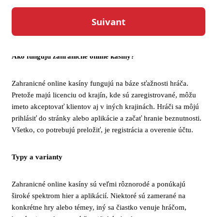
hazardných hry ako napr. ruleta, blackjack, poker a mnoho
iných. Všetko to je dostupné v rámci
zahraniční casina
webovej
stránky alebo aplikácie.
Ako fungujú zahranicné online kasíny?
Zahranicné online kasíny fungujú na báze sťažnosti hráča.
Pretože majú licenciu od krajín, kde sú zaregistrované, môžu
imeto akceptovať klientov aj v iných krajinách. Hráči sa môjú
prihlásiť do stránky alebo aplikácie a začať hranie beznutnosti.
Všetko, co potrebujú preložiť, je registrácia a overenie účtu.
Typy a varianty
Zahranicné online kasíny sú veľmi rôznorodé a ponúkajú
široké spektrom hier a aplikácií. Niektoré sú zamerané na
konkrétne hry alebo témey, iný sa čiastko venuje hráčom,