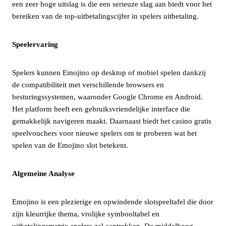
een zeer hoge uitslag is die een serieuze slag aan biedt voor het
bereiken van de top-uitbetalingscijfer in spelers uitbetaling.
Speelervaring
Spelers kunnen Emojino op desktop of mobiel spelen dankzij
de compatibiliteit met verschillende browsers en
besturingssystemen, waaronder Google Chrome en Android.
Het platform heeft een gebruiksvriendelijke interface die
gemakkelijk navigeren maakt. Daarnaast biedt het casino gratis
speelvouchers voor nieuwe spelers om te proberen wat het
spelen van de Emojino slot betekent.
Algemeine Analyse
Emojino is een plezierige en opwindende slotspeeltafel die door
zijn kleurrijke thema, vrolijke symbooltabel en
uitbetalingsmatrix spelers zal aantrekken. De middelhoog