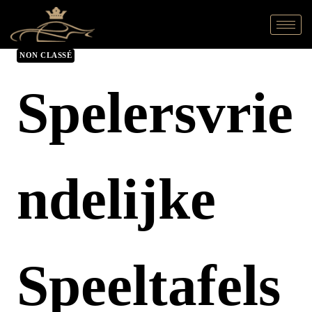
NON CLASSÉ
Spelersvrie
Ndelijke
Speeltafels