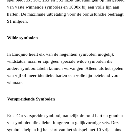
van vaste winnende symboles en 1000x bij een volle lijn aan
harten. De maximale uitbetaling voor de bonusfunctie bedraagt
$1 miljoen.
Wilde symbolen
In Emojino heeft elk van de negentien symbolen mogelijk
wildstatus, maar er zijn geen speciale wilde symbolen die
andere symbooltabeln kunnen vervangen. Alleen als het spelen
van vijf of meer identieke harten een volle lijn betekend voor
winnaar.
Verspreidende Symbolen
Er is één verspreide symbool, namelijk de rood hart en gouden
vis symbolen die allebei fungeren in gelijkvormige sets. Deze
symbols helpen bij het start van het slotspel met 10 vrije spins