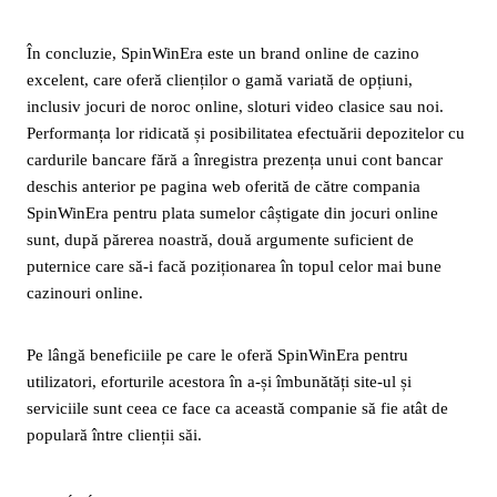
În concluzie, SpinWinEra este un brand online de cazino
excelent, care oferă clienților o gamă variată de opțiuni,
inclusiv jocuri de noroc online, sloturi video clasice sau noi.
Performanța lor ridicată și posibilitatea efectuării depozitelor cu
cardurile bancare fără a înregistra prezența unui cont bancar
deschis anterior pe pagina web oferită de către compania
SpinWinEra pentru plata sumelor câștigate din jocuri online
sunt, după părerea noastră, două argumente suficient de
puternice care să-i facă poziționarea în topul celor mai bune
cazinouri online.
Pe lângă beneficiile pe care le oferă SpinWinEra pentru
utilizatori, eforturile acestora în a-și îmbunătăți site-ul și
serviciile sunt ceea ce face ca această companie să fie atât de
populară între clienții săi.