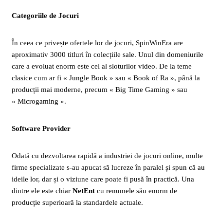
Categoriile de Jocuri
În ceea ce privește ofertele lor de jocuri, SpinWinEra are
aproximativ 3000 titluri în colecțiile sale. Unul din domeniurile
care a evoluat enorm este cel al sloturilor video. De la teme
clasice cum ar fi « Jungle Book » sau « Book of Ra », până la
producții mai moderne, precum « Big Time Gaming » sau
« Microgaming ».
Software Provider
Odată cu dezvoltarea rapidă a industriei de jocuri online, multe
firme specializate s-au apucat să lucreze în paralel și spun că au
ideile lor, dar și o viziune care poate fi pusă în practică. Una
dintre ele este chiar
NetEnt
cu renumele său enorm de
producție superioară la standardele actuale.