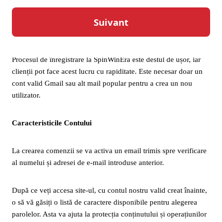
Registrează-te acum în SpinWinEra pentru a beneficia de
toate avantajele
Procesul de înregistrare la SpinWinEra este destul de ușor, iar
clienții pot face acest lucru cu rapiditate. Este necesar doar un
cont valid Gmail sau alt mail popular pentru a crea un nou
utilizator.
Caracteristicile Contului
La crearea comenzii se va activa un email trimis spre verificare
al numelui și adresei de e-mail introduse anterior.
După ce veți accesa site-ul, cu contul nostru valid creat înainte,
o să vă găsiți o listă de caractere disponibile pentru alegerea
parolelor. Asta va ajuta la protecția conținutului și operațiunilor