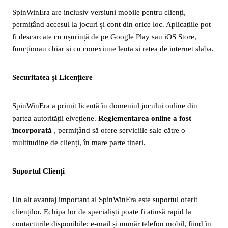
SpinWinEra are inclusiv versiuni mobile pentru clienți,
permițând accesul la jocuri și cont din orice loc. Aplicațiile pot
fi descarcate cu ușurință de pe Google Play sau iOS Store,
funcționau chiar și cu conexiune lenta si rețea de internet slaba.
Securitatea și Licențiere
SpinWinEra a primit licență în domeniul jocului online din
partea autorității elvețiene.
Reglementarea online a fost
încorporată
, permițând să ofere serviciile sale către o
multitudine de clienți, în mare parte tineri.
Suportul Clienți
Un alt avantaj important al SpinWinEra este suportul oferit
clienților. Echipa lor de specialiști poate fi atinsă rapid la
contacturile disponibile: e-mail și număr telefon mobil, fiind în