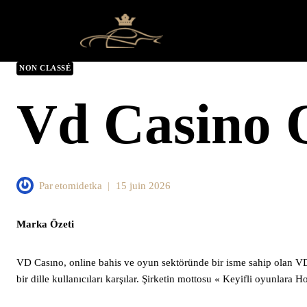
NON CLASSÉ
Vd Casino O
Par
etomidetka
15 juin 2026
Marka Özeti
VD Casıno, online bahis ve oyun sektöründe bir isme sahip olan VD
bir dille kullanıcıları karşılar. Şirketin mottosu « Keyifli oyunlara 