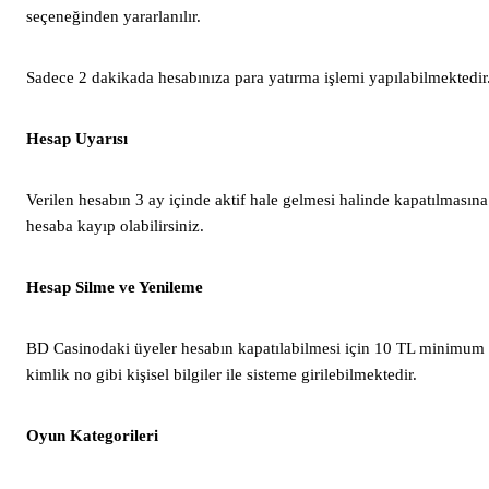
seçeneğinden yararlanılır.
Sadece 2 dakikada hesabınıza para yatırma işlemi yapılabilmektedir
Hesap Uyarısı
Verilen hesabın 3 ay içinde aktif hale gelmesi halinde kapatılmasın
hesaba kayıp olabilirsiniz.
Hesap Silme ve Yenileme
BD Casinodaki üyeler hesabın kapatılabilmesi için 10 TL minimum ba
kimlik no gibi kişisel bilgiler ile sisteme girilebilmektedir.
Oyun Kategorileri