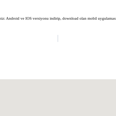
iniz: Android ve IOS versiyonu indirip, download olan mobil uygulamas