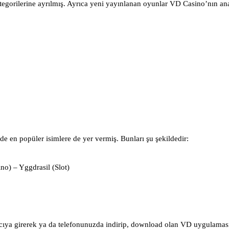
egorilerine ayrılmış. Ayrıca yeni yayınlanan oyunlar VD Casino’nın ana s
 en popüler isimlere de yer vermiş. Bunları şu şekildedir:
o) – Yggdrasil (Slot)
ya girerek ya da telefonunuzda indirip, download olan VD uygulamasını k