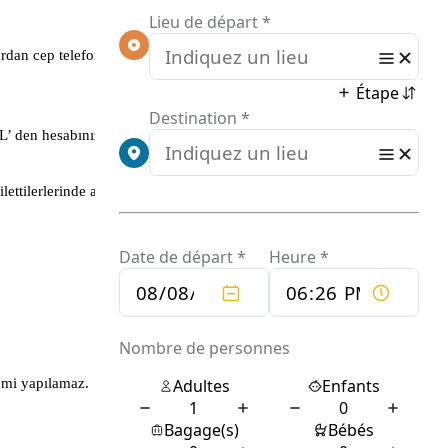
dan cep telefon numarası, ad soyadı ve TC kimlik no ile para
L’ den hesabınıza çekilebilmektedir.
tilerlerinde almaya çalışabilirler. Bonuslar her zaman ve hiçbir
lemi yapılamaz.