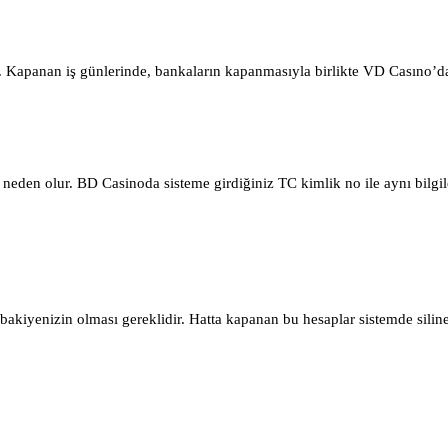
. Kapanan iş günlerinde, bankaların kapanmasıyla birlikte VD Casıno’da
a neden olur. BD Casinoda sisteme girdiğiniz TC kimlik no ile aynı bilgi
kiyenizin olması gereklidir. Hatta kapanan bu hesaplar sistemde siline