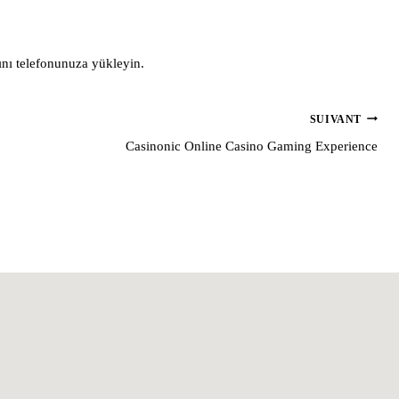
ını telefonunuza yükleyin.
SUIVANT
Casinonic Online Casino Gaming Experience