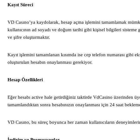
Kayıt Süreci
VD Casıno’ya kaydolarak, hesap açma işlemini tamamlamak mümkün o
kullanıcının ad soyadı ve doğum tarihi gibi kişisel bilgileri sisteme
ve şifre oluşturmaktır.
Kayıt işlemini tamamlanan kısımda ise cep telefon numarası gibi eks
oluşturulan hesabın onaylanması gerekiyor.
Hesap Özellikleri
Eğer hesabı active hale getirdiğiniz taktirde VdCasino üzerinden üyel
tamamlandıktan sonra hesabınızın onaylanması için 24 saat bekleme
VD Casıno, bu süreç boyunca her zaman kullanıcıların deneyimlerini 
İndirim ve Promosyonlar