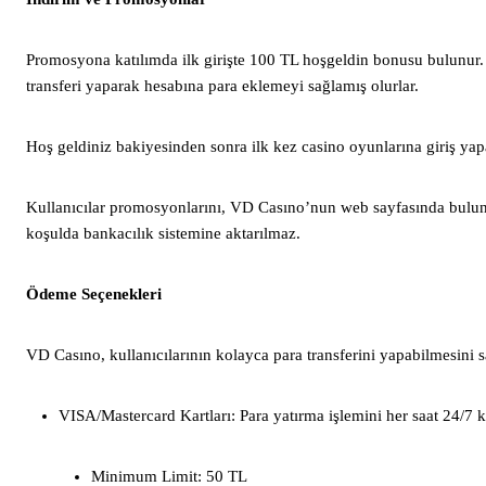
Promosyona katılımda ilk girişte 100 TL hoşgeldin bonusu bulunur.
transferi yaparak hesabına para eklemeyi sağlamış olurlar.
Hoş geldiniz bakiyesinden sonra ilk kez casino oyunlarına giriş ya
Kullanıcılar promosyonlarını, VD Casıno’nun web sayfasında bulunan
koşulda bankacılık sistemine aktarılmaz.
Ödeme Seçenekleri
VD Casıno, kullanıcılarının kolayca para transferini yapabilmesini s
VISA/Mastercard Kartları: Para yatırma işlemini her saat 24/7 k
Minimum Limit: 50 TL