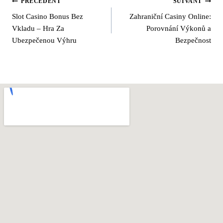
PRÉCÉDENT
SUIVANT
Slot Casino Bonus Bez
Zahraniční Casiny Online:
Vkladu – Hra Za
Porovnání Výkonů a
Ubezpečenou Výhru
Bezpečnost