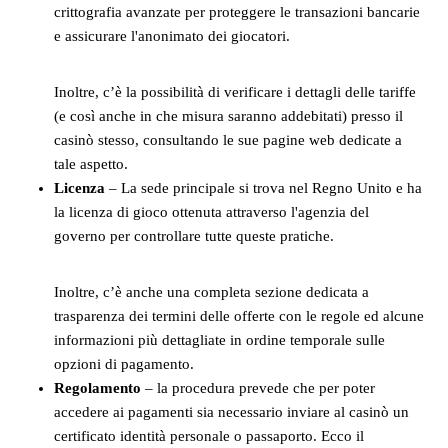
crittografia avanzate per proteggere le transazioni bancarie
e assicurare l'anonimato dei giocatori.
Inoltre, c’è la possibilità di verificare i dettagli delle tariffe
(e così anche in che misura saranno addebitati) presso il
casinò stesso, consultando le sue pagine web dedicate a
tale aspetto.
Licenza
– La sede principale si trova nel Regno Unito e ha
la licenza di gioco ottenuta attraverso l'agenzia del
governo per controllare tutte queste pratiche.
Inoltre, c’è anche una completa sezione dedicata a
trasparenza dei termini delle offerte con le regole ed alcune
informazioni più dettagliate in ordine temporale sulle
opzioni di pagamento.
Regolamento
– la procedura prevede che per poter
accedere ai pagamenti sia necessario inviare al casinò un
certificato identità personale o passaporto. Ecco il