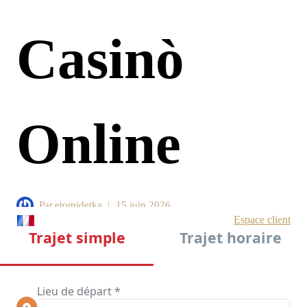
Casinò
Online
Par
etomidetka
15 juin 2026
Il mondo dei casinò online è un luogo pieno di emozioni e
opportunità per gli appassionati della scommessa. Tra le molte
opzioni disponibili, uno degli aspetti più attraenti è l’offerta di
bonus che accompagnano la registrazione e il gioco nei siti web