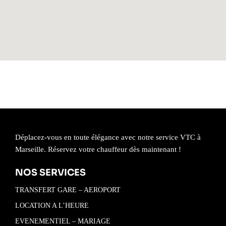
Déplacez-vous en toute élégance avec notre service VTC à
Marseille. Réservez votre chauffeur dès maintenant !
NOS SERVICES
TRANSFERT GARE – AEROPORT
LOCATION A L’HEURE
EVENEMENTIEL – MARIAGE