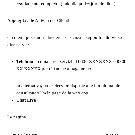
regolamento completo: [link alla policy](url del link).
Appoggio alle Attività dei Clienti
Gli utenti possono richiedere assistenza e supporto attraverso
diverse vie:
Telefono
– contattare i servizi al 0800 XXXXXXX o 0908
XX XXXXX per chiamate a pagamento.
In alternativa, poter ricevere risposte alle loro domande
consultando l'help page della web app.
Chat Live
Le pagine