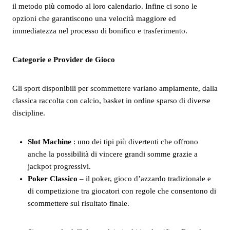
il metodo più comodo al loro calendario. Infine ci sono le
opzioni che garantiscono una velocità maggiore ed
immediatezza nel processo di bonifico e trasferimento.
Categorie e Provider de Gioco
Gli sport disponibili per scommettere variano ampiamente, dalla
classica raccolta con calcio, basket in ordine sparso di diverse
discipline.
Slot Machine
: uno dei tipi più divertenti che offrono
anche la possibilità di vincere grandi somme grazie a
jackpot progressivi.
Poker Classico
– il poker, gioco d’azzardo tradizionale e
di competizione tra giocatori con regole che consentono di
scommettere sul risultato finale.