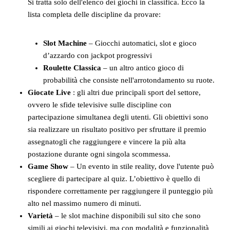
Si tratta solo dell'elenco dei giochi in classifica. Ecco la
lista completa delle discipline da provare:
Slot Machine
– Giocchi automatici, slot e gioco
d’azzardo con jackpot progressivi
Roulette Classica
– un altro antico gioco di
probabilità che consiste nell'arrotondamento su ruote.
Giocate Live
: gli altri due principali sport del settore,
ovvero le sfide televisive sulle discipline con
partecipazione simultanea degli utenti. Gli obiettivi sono
sia realizzare un risultato positivo per sfruttare il premio
assegnatogli che raggiungere e vincere la più alta
postazione durante ogni singola scommessa.
Game Show
– Un evento in stile reality, dove l'utente può
scegliere di partecipare al quiz. L’obiettivo è quello di
rispondere correttamente per raggiungere il punteggio più
alto nel massimo numero di minuti.
Varietà
– le slot machine disponibili sul sito che sono
simili ai giochi televisivi, ma con modalità e funzionalità