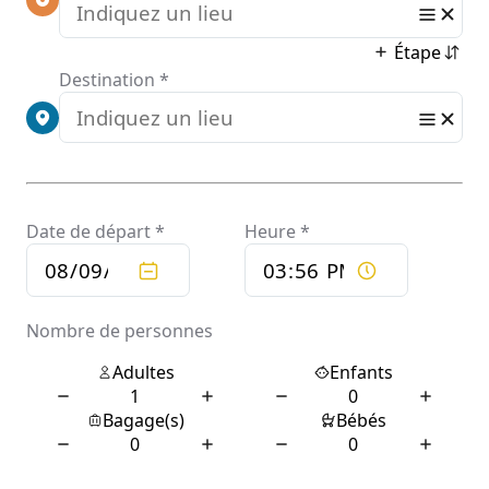
di questo tipo. Ecco un approfondito analisi della
ardente
casino digital bonus perks
piattaforma « Bonuses » per scoprire
se valga effettivamente la pena provare.
Panoramica del Brand
La prima cosa da notare è che « Bonuses » non è solo un nome,
ma anche una promessa concreta. Il sito web si presenta come
un portale di intrattenimento online che offre una vasta gamma
di giochi e scommesse in condizioni di totale sicurezza ed
equità. La sede centrale del casinò si trova a Gibilterra, uno
stato sovrano situato nel Mar Mediterraneo, noto per la sua
relazione stretta con il Regno Unito.
Registrazione Procedura Rapida e Facile
Per iniziare ad esplorare le opportunità offerte da « Bonuses »,
è necessario registrarsi al sito web. La procedura si compone di