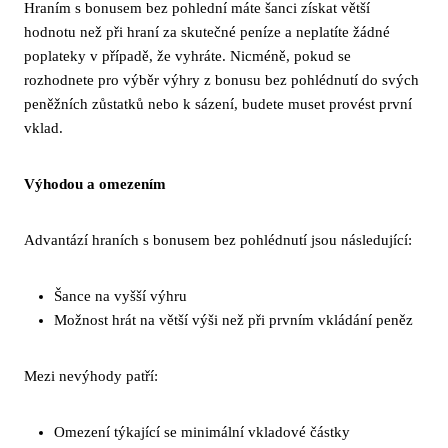
Hraním s bonusem bez pohlední máte šanci získat větší
hodnotu než při hraní za skutečné peníze a neplatíte žádné
poplateky v případě, že vyhráte. Nicméně, pokud se
rozhodnete pro výběr výhry z bonusu bez pohlédnutí do svých
peněžních zůstatků nebo k sázení, budete muset provést první
vklad.
Výhodou a omezením
Advantází hraních s bonusem bez pohlédnutí jsou následující:
Šance na vyšší výhru
Možnost hrát na větší výši než při prvním vkládání peněz
Mezi nevýhody patří:
Omezení týkající se minimální vkladové částky