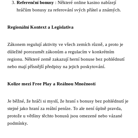
Referenční bonusy
: Některé online kasino nabízejí
hráčům bonusy za referování svých přátel a známých.
Regionální Kontext a Legislativa
Zákonem regulují aktivity ve všech zemích různě, a proto je
důležité porozumět zákonům a regulacím v konkrétním
regionu. Některé země zakazují herní bonuse bez pohlédnutí
nebo mají přísnější předpisy na jejich poskytování.
Kolize mezi Free Play a Reálnou Množností
Je běžné, že hráči si myslí, že hraní s bonusy bez pohlédnutí je
stejné jako hraní za reální peníze. To ale není úplně pravda,
protože u většiny těchto bonusů jsou omezené nebo vázané
podmínky.