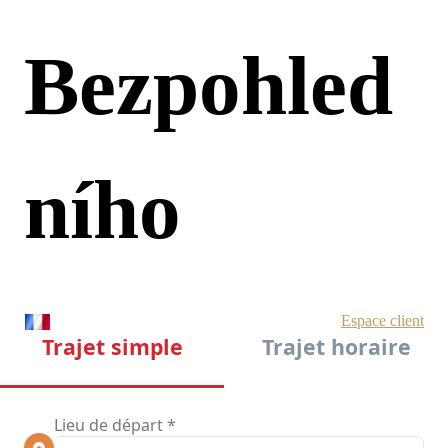
Bezpohled
Ního
Vkládaní?
Par
etomidetka
15 juin 2026