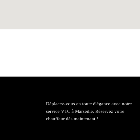
Déplacez-vous en toute élégance avec notre
service VTC à Marseille. Réservez votre
chauffeur dès maintenant !