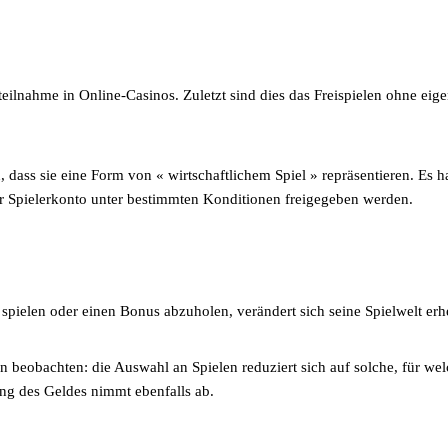
lteilnahme in Online-Casinos. Zuletzt sind dies das Freispielen ohne e
 dass sie eine Form von « wirtschaftlichem Spiel » repräsentieren. Es 
r Spielerkonto unter bestimmten Konditionen freigegeben werden.
 spielen oder einen Bonus abzuholen, verändert sich seine Spielwelt er
 beobachten: die Auswahl an Spielen reduziert sich auf solche, für wel
ng des Geldes nimmt ebenfalls ab.