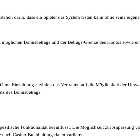
ehen darin, dass ein Spieler das System testen kann ohne seine eigene f
l möglichen Bonusbetrags und der Betrags-Grenze des Kontos sowie eine
 Ohne Einzahlung » zählen das Vertrauen auf die Möglichkeit der Umwa
atz des Bonusbetrags.
ifische Funktionalität beeinflusst. Die Möglichkeit zur Anpassung von 
e nach Casino-Buchhaltungsdaten variieren.