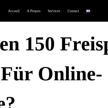
Accueil
A Propos
Services
Contact
n 150 Freis
 Für Online-
e?