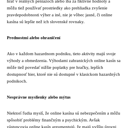
hrať v reálnych peniazoch alebo iba za fiktívne hodnoty a
môžu tiež používať prostriedky ako prehliadka zvyšenie
pravdepodobnosti výher a iné, nie je vôbec jasné, či online
kasína sú lepšie než ich slovenské rovnaky.
Prednostmi alebo ohraničení
Ako v každom hazardnom podniku, tieto aktivity majú svoje
výhody a obmedzenia. Výhodami zahranických online kasín sa
môže tiež povedať nižšie poplatky pre hračky, lepších
dostupnosť hier, ktoré nie sú dostupné v klasickom hazardných
podnikoch.
Nesprávne myslienky alebo mýtus
Niektorí ľudia myslí, že online kasína sú nebezpečením a môžu
spôsobiť problémy finančným a psychickým. Avšak
zástupcovia online kasín argumentujú, že majú vyššiu úrovni