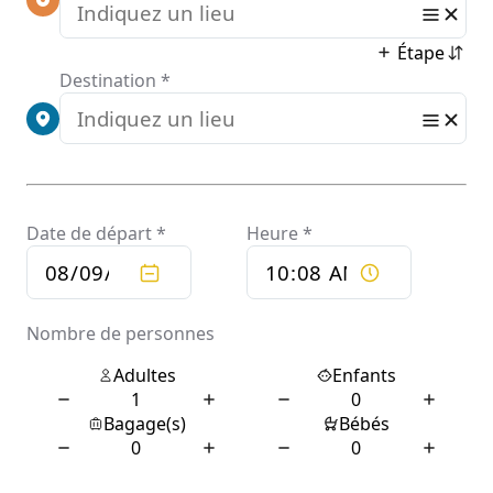
Rozumny
Mi
Vybermi
Hrabiech