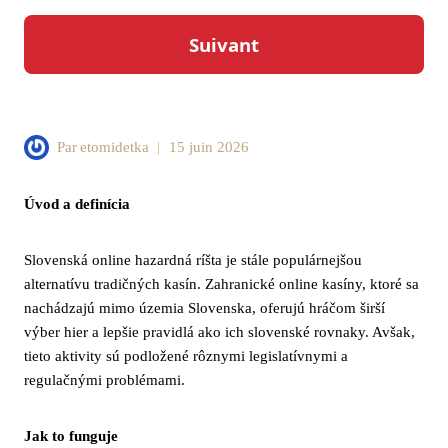
Aplikácii.
Par
etomidetka
15 juin 2026
Úvod a definícia
Slovenská online hazardná ríšta je stále populárnejšou
alternatívu tradičných kasín. Zahranické online kasíny, ktoré sa
nachádzajú mimo územia Slovenska, oferujú hráčom širší
výber hier a lepšie pravidlá ako ich slovenské rovnaky. Avšak,
tieto aktivity sú podložené rôznymi legislatívnymi a
regulačnými problémami.
Jak to funguje