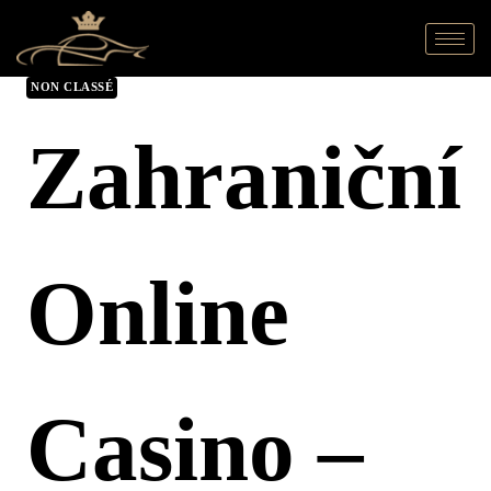
NON CLASSÉ
Zahraniční
Online
Casino –