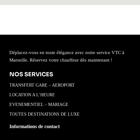
Déplacez-vous en toute élégance avec notre service VTC à
Marseille. Réservez votre chauffeur dès maintenant !
NOS SERVICES
TRANSFERT GARE – AEROPORT
LOCATION A L’HEURE
EVENEMENTIEL – MARIAGE
TOUTES DESTINATIONS DE LUXE
Informations de contact