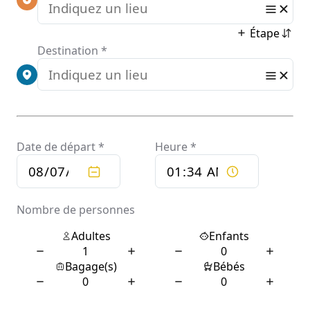
Úspěch
Par
etomidetka
15 juin 2026
Zahraniční casina je název neuspělého projektu, který ale svou
kvalitou a zábavou může konkurovat i úspěšným kasínům. V
tomto článku se budeme věnovat detailnímu rozboru slotu a
pokusíme se zjistit, zda toto místo hráčských srdcí stojí za svoji
pozornost.
Design a Theme
Slot má klasický design s neústupnými barvami,
zahraniční
casina
které vás nepřijmou jako v jednom z nejmodernějších
kasín. Hra je ovšem plná detailů a každá část má své místo v
rámci celkového koncepce. Základní motivace je postavena na