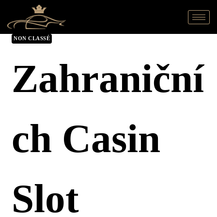
NON CLASSÉ
Zahraniční
Ch Casin
Slot