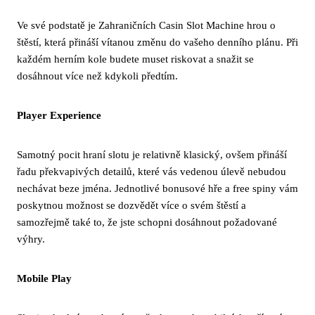
Ve své podstatě je Zahraničních Casin Slot Machine hrou o
štěstí, která přináší vítanou změnu do vašeho denního plánu. Při
každém herním kole budete muset riskovat a snažit se
dosáhnout více než kdykoli předtím.
Player Experience
Samotný pocit hraní slotu je relativně klasický, ovšem přináší
řadu překvapivých detailů, které vás vedenou úlevě nebudou
nechávat beze jména. Jednotlivé bonusové hře a free spiny vám
poskytnou možnost se dozvědět více o svém štěstí a
samozřejmě také to, že jste schopni dosáhnout požadované
výhry.
Mobile Play