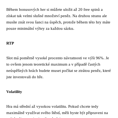
Během bonusových her si můžete uložit až 20 free spinů a
získat tak velmi slušné množství peněz. Na druhou stranu ale
musíte znát svou šanci na úspěch, protože během této hry máte
pouze minimální výhry za každou sázku.
RTP
Slot má poměrně vysoké procento návratnosti ve výši 96%. Je
to ovšem jenom teoretické maximum a v případě častých
neúspěšných hrách budete muset počítat se ztrátou peněz, které
jste investovali do hře.
Volatility
Hra má střední až vysokou volatilitu. Pokud chcete tedy
maximálně využívat svého štěstí, měli byste být připraveni na