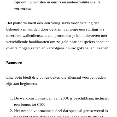
zijn om uw winsten in euro’s en andere valuta snel te
verwerken.
Het platform biedt ook een veilig saldo voor betaling dat
beheerd kan worden door de klant vanwege een storting via
meerdere walletdiensten, een proces dat je kunt uitvoeren met
verschillende bankkaarten om zo geld naar het spelers account
over te mogen zetten en vervolgens op uw gokspellen inzetten.
Bonussen
Elite Spin biedt drie bonustoeken die allemaal voorbehouden
zijn aan beginners:
De welkomstbonustoen van 200€ is beschikbaar, inclusief
een bonus tot €100.
Het tweede voornaamste deel dat speciaal gereserveerd is
voor Elite Spin stortingen via betalingen met PayPal of