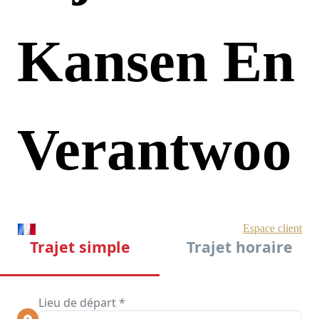
Kansen En
Verantwoo
Rd