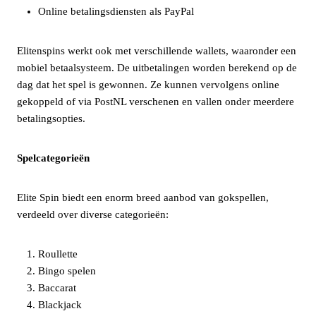
Online betalingsdiensten als PayPal
Elitenspins werkt ook met verschillende wallets, waaronder een
mobiel betaalsysteem. De uitbetalingen worden berekend op de
dag dat het spel is gewonnen. Ze kunnen vervolgens online
gekoppeld of via PostNL verschenen en vallen onder meerdere
betalingsopties.
Spelcategorieën
Elite Spin biedt een enorm breed aanbod van gokspellen,
verdeeld over diverse categorieën:
Roullette
Bingo spelen
Baccarat
Blackjack