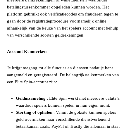
betalingstussenkommer opgeladen kunnen worden. Het
platform gebruikt ook verificatiecodes om frauderen tegen te
gaan door de registratieprocedure voornamelijk online
afhankelijk van de keuze van het spelers account met behulp
van verschillende soorten geldrekeningen.
Account Kenmerken
Je krijgt toegang tot alle functies en diensten nadat je bent
aangemeld en geregistreerd. De belangrijkste kenmerken van
een Elite Spin-account zijn:
Geldinzameling
: Elite Spin werkt met meerdere valuta’s,
waardoor spelers kunnen spelen in hun eigen munt.
Storting of ophalen
: Vanuit de goksite kunnen spelers
geld overmaken naar verschillende dienstverlenend
betaalkanaal zoals: PayPal of Trustly die allemaal in staat