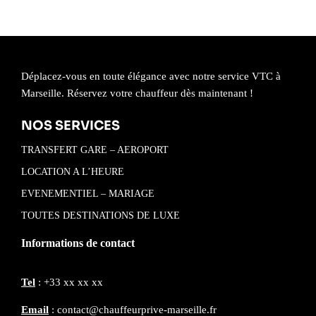
Déplacez-vous en toute élégance avec notre service VTC à
Marseille. Réservez votre chauffeur dès maintenant !
NOS SERVICES
TRANSFERT GARE – AEROPORT
LOCATION A L’HEURE
EVENEMENTIEL – MARIAGE
TOUTES DESTINATIONS DE LUXE
Informations de contact
Tel
: +33 xx xx xx
Email
: contact@chauffeurprive-marseille.fr