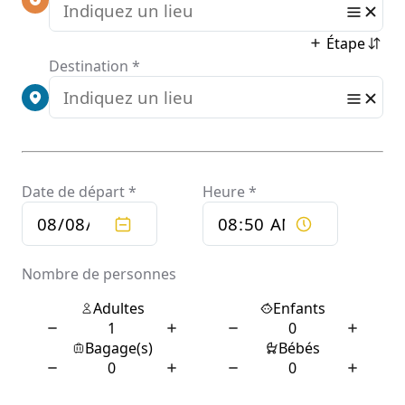
Geldbehee
R
Par
etomidetka
16 juin 2026
Overzicht van Elite Spin
Het online casino Elite Spin is een populair spelforum waar
spelers kunnen genieten van een breed aanbod aan spellen,
attractieve bonussen en een veilige spomgeving. De website
heeft sinds haar lancering al veel aandacht gekregen in de
online gokwereld door zijn flexibele systeem dat toelaat om