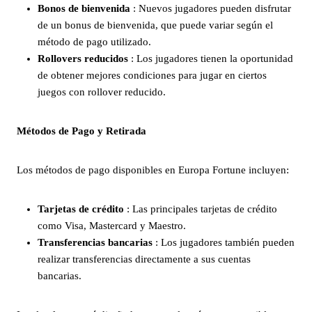
Bonos de bienvenida
: Nuevos jugadores pueden disfrutar
de un bonus de bienvenida, que puede variar según el
método de pago utilizado.
Rollovers reducidos
: Los jugadores tienen la oportunidad
de obtener mejores condiciones para jugar en ciertos
juegos con rollover reducido.
Métodos de Pago y Retirada
Los métodos de pago disponibles en Europa Fortune incluyen:
Tarjetas de crédito
: Las principales tarjetas de crédito
como Visa, Mastercard y Maestro.
Transferencias bancarias
: Los jugadores también pueden
realizar transferencias directamente a sus cuentas
bancarias.