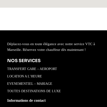
Déplacez-vous en toute élégance avec notre service VTC à
Marseille. Réservez votre chauffeur dès maintenant !
NOS SERVICES
TRANSFERT GARE – AEROPORT
LOCATION A L’HEURE
EVENEMENTIEL – MARIAGE
TOUTES DESTINATIONS DE LUXE
Informations de contact