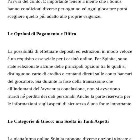
l’avvio del conto. È importante tenere a mente che i bonus
hanno condizioni diverse per ognuno ed ogni giocatore potrà
scegliere quello più adatto alle proprie esigenze.
Le Opzioni di Pagamento e Ritiro
La possibilità di effettuare depositi ed estrazioni in modo veloce
è un requisito essenziale per i casinò online. Per Spinita, sono
state selezionate alcune delle principali opzioni tra le quali si
distinguono carte di credito e contanti diretti sulle conto bancari
del giocatore. Sia durante la fase della transazione che
all’indomani dell’avvenuta conclusione, non si avvertono
ritardi né perdita dei dati personali. Anche la parte riservata per
le informazioni sugli aspetti di sicurezza è una fonte importante.
Le Categorie di Gioco: una Scelta in Tanti Aspetti
La piattaforma online Spinita propone diverse opzioni giocate a