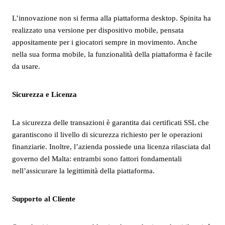
L’innovazione non si ferma alla piattaforma desktop. Spinita ha
realizzato una versione per dispositivo mobile, pensata
appositamente per i giocatori sempre in movimento. Anche
nella sua forma mobile, la funzionalità della piattaforma è facile
da usare.
Sicurezza e Licenza
La sicurezza delle transazioni è garantita dai certificati SSL che
garantiscono il livello di sicurezza richiesto per le operazioni
finanziarie. Inoltre, l’azienda possiede una licenza rilasciata dal
governo del Malta: entrambi sono fattori fondamentali
nell’assicurare la legittimità della piattaforma.
Supporto al Cliente