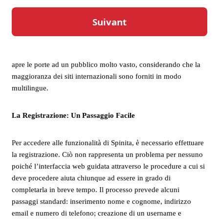
piattaforma è progettata in modo da fornire una esperienza di
gioco fluente ed immediata, con funzionalità che sono state
studiate per semplificare l’esperienza del giocatore. L’intento è
quello di renderla accessibile a tutti, dal novizio più incallito al
giocatore esperto. La disponibilità della piattaforma in inglese
apre le porte ad un pubblico molto vasto, considerando che la
maggioranza dei siti internazionali sono forniti in modo
multilingue.
La Registrazione: Un Passaggio Facile
Per accedere alle funzionalità di Spinita, è necessario effettuare
la registrazione. Ciò non rappresenta un problema per nessuno
poiché l’interfaccia web guidata attraverso le procedure a cui si
deve procedere aiuta chiunque ad essere in grado di
completarla in breve tempo. Il processo prevede alcuni
passaggi standard: inserimento nome e cognome, indirizzo
email e numero di telefono; creazione di un username e