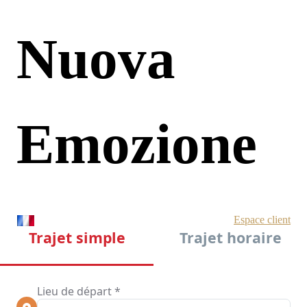
Nuova
Emozione
A Caccia