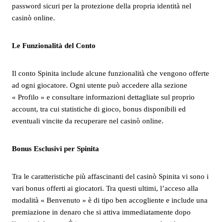
password sicuri per la protezione della propria identità nel
casinò online.
Le Funzionalità del Conto
Il conto Spinita include alcune funzionalità che vengono offerte
ad ogni giocatore. Ogni utente può accedere alla sezione
« Profilo » e consultare informazioni dettagliate sul proprio
account, tra cui statistiche di gioco, bonus disponibili ed
eventuali vincite da recuperare nel casinò online.
Bonus Esclusivi per Spinita
Tra le caratteristiche più affascinanti del casinò Spinita vi sono i
vari bonus offerti ai giocatori. Tra questi ultimi, l’acceso alla
modalità « Benvenuto » è di tipo ben accogliente e include una
premiazione in denaro che si attiva immediatamente dopo